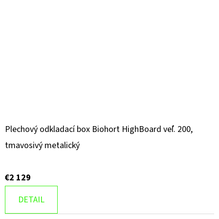
Plechový odkladací box Biohort HighBoard veľ. 200,
tmavosivý metalický
€2 129
DETAIL