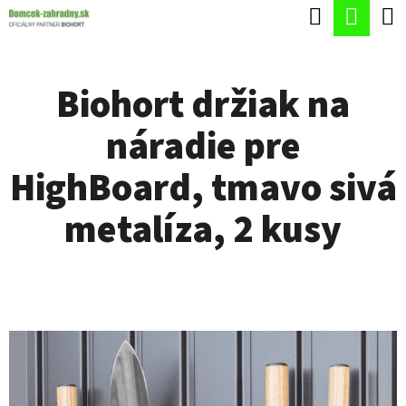
K
Hľadať
Nák
Prejsť
O
Späť
Späť
na
koší
Š
obsah
Biohort držiak na
Í
Č
K
náradie pre
O
P
HighBoard, tmavo sivá
O
metalíza, 2 kusy
T
R
E
B
U
J