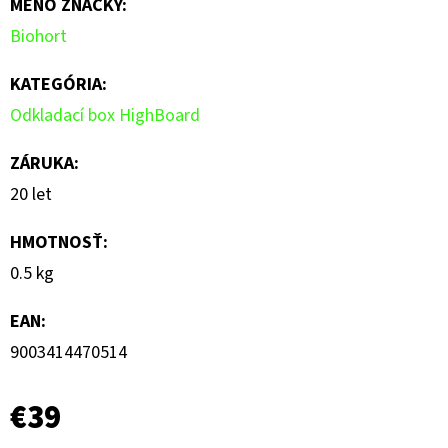
MENO ZNAČKY
:
0,0
Biohort
z
5
KATEGÓRIA
:
hviezdičiek.
Odkladací box HighBoard
ZÁRUKA
:
20 let
HMOTNOSŤ
:
0.5 kg
EAN
:
9003414470514
€39