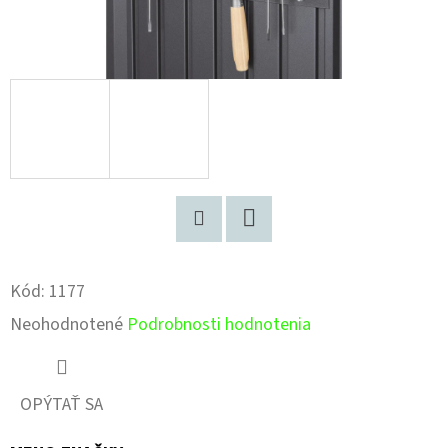
Pinterest
Facebook
Kód:
1177
Priemerné
Neohodnotené
Podrobnosti hodnotenia
hodnotenie
produktu
OPÝTAŤ SA
je