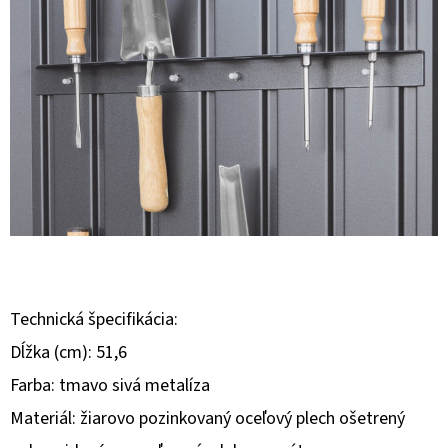
E
T
E
N
Á
J
S
Ť
?
Technická špecifikácia:
Dĺžka (cm): 51,6
Farba: tmavo sivá metalíza
HĽADAŤ
Materiál: žiarovo pozinkovaný oceľový plech ošetrený