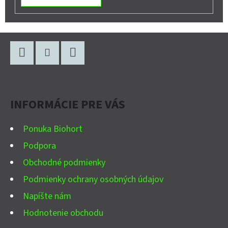
Z
Á
P
Facebook
Instagram
YouTube
Ä
INFORMÁCIE PRE VÁS
T
I
Ponuka Biohort
E
Podpora
Obchodné podmienky
Podmienky ochrany osobných údajov
Napíšte nám
Hodnotenie obchodu