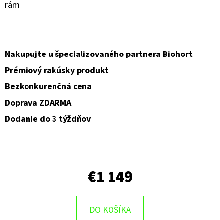
rám
O
D
P
Nakupujte u špecializovaného partnera Biohort
O
Prémiový rakúsky produkt
R
Ú
Bezkonkurenčná cena
Č
Doprava ZDARMA
A
Dodanie do 3 týždňov
M
E
€1 149
DO KOŠÍKA