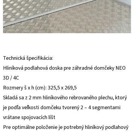
E
T
E
N
Á
J
Technická špecifikácia:
S
Hliníková podlahová doska pre záhradné domčeky NEO
Ť
3D / 4C
?
Rozmery š x h (cm): 325,5 x 269,5
Skladá sa z 2 mm hliníkového rebrovaného plechu, ktorý
je podľa veľkosti domčeku tvorený 2 – 4 segmentami
HĽADAŤ
vrátane spojovacích líšt
Pre optimálne položenie je potrebný hliníkový podlahový