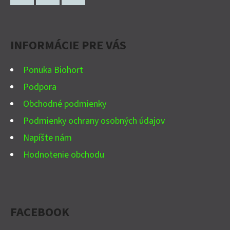
P
Facebook
Instagram
YouTube
Ä
INFORMÁCIE PRE VÁS
T
I
Ponuka Biohort
E
Podpora
Obchodné podmienky
Podmienky ochrany osobných údajov
Napíšte nám
Hodnotenie obchodu
FACEBOOK