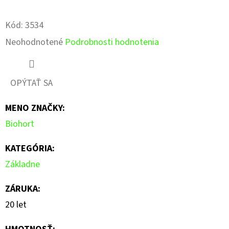
Pinterest
Facebook
Kód:
3534
Priemerné
Neohodnotené
Podrobnosti hodnotenia
hodnotenie
produktu
OPÝTAŤ SA
je
MENO ZNAČKY
:
0,0
Biohort
z
5
KATEGÓRIA
:
hviezdičiek.
Základne
ZÁRUKA
:
20 let