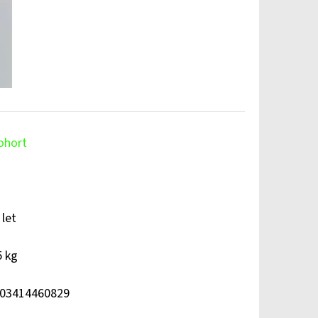
ohort
 let
5 kg
03414460829