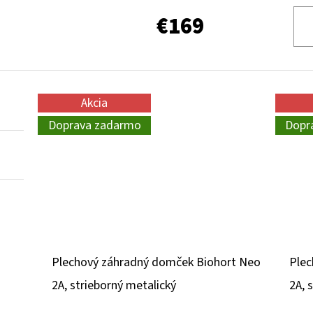
€169
Akcia
Doprava zadarmo
Dopr
Plechový záhradný domček Biohort Neo
Plec
2A, strieborný metalický
2A, 