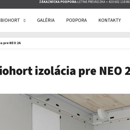
ZÁKAZNÍCKA PODPORA:
LETNÁ PREVÁDZKA + 420 602 118 86
 BIOHORT
GALÉRIA
PODPORA
KONTAKTY
O POTREBUJETE NÁJSŤ?
ia pre NEO 2A
HĽADAŤ
iohort izolácia pre NEO 
ODPORÚČAME