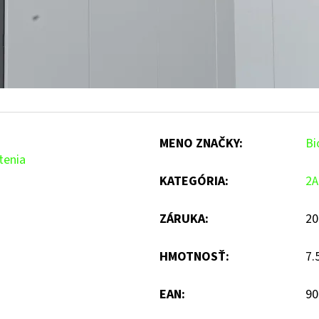
MENO ZNAČKY
:
Bi
tenia
KATEGÓRIA
:
2A
ZÁRUKA
:
20
HMOTNOSŤ
:
7.
EAN
:
90