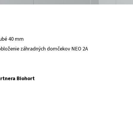
rubé 40 mm
 obloženie záhradných domčekov NEO 2A
rtnera Biohort