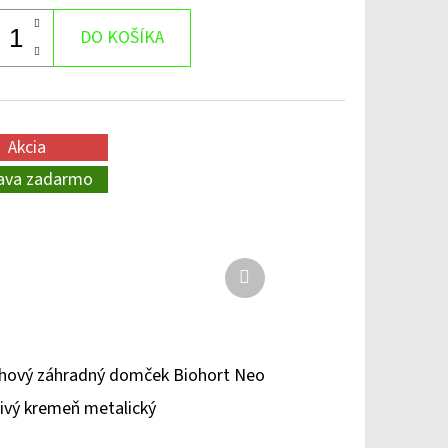
DO KOŠÍKA
Akcia
ava zadarmo
Ďalší
produkt
hový záhradný domček Biohort Neo
sivý kremeň metalický