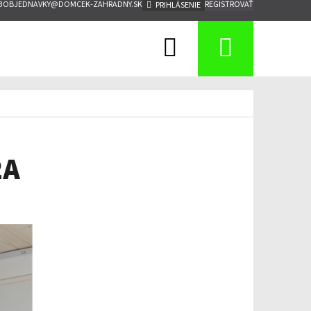
3
OBJEDNAVKY@DOMCEK-ZAHRADNY.SK
REGISTROVAŤ
PRIHLÁSENIE
Hľadať
Nákup
košík
2A