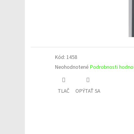
Kód:
1458
Priemerné
Neohodnotené
Podrobnosti hodno
hodnotenie
produktu
TLAČ
OPÝTAŤ SA
je
0,0
z
5