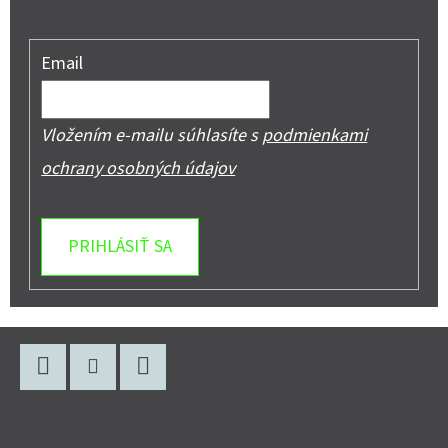
Email
Vložením e-mailu súhlasíte s
podmienkami
ochrany osobných údajov
PRIHLÁSIŤ SA
Z
Á
P
Facebook
Instagram
YouTube
Ä