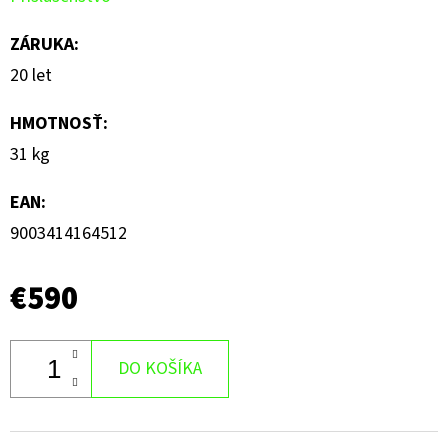
ZÁRUKA
:
20 let
HMOTNOSŤ
:
31 kg
EAN
:
9003414164512
€590
DO KOŠÍKA