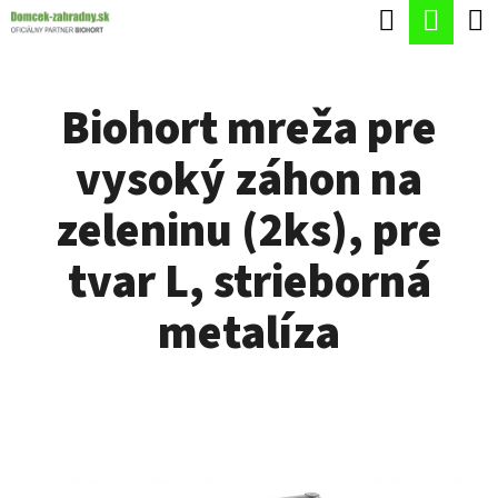
K
Hľadať
Nák
Prejsť
O
Späť
Späť
na
koší
Š
obsah
Biohort mreža pre
Í
Č
K
vysoký záhon na
O
P
zeleninu (2ks), pre
O
tvar L, strieborná
T
R
metalíza
E
B
U
J