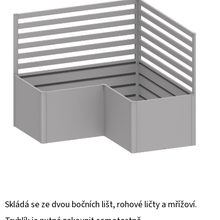
E
T
E
N
Á
J
S
Ť
?
HĽADAŤ
Skládá se ze dvou bočních lišt, rohové ličty a mřížoví.