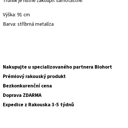
Truhlík je nutné zakoupit samotastně.
O
Výška: 91 cm
D
Barva: stříbrná metalíza
P
O
R
Ú
Č
A
Nakupujte u specializovaného partnera Biohort
M
Prémiový rakouský produkt
E
Bezkonkurenční cena
Doprava ZDARMA
Expedice z Rakouska 3-5 týdnů