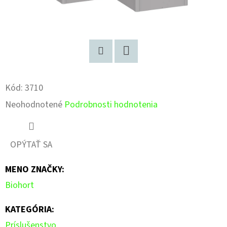
Pinterest
Facebook
Kód:
3710
Priemerné
Neohodnotené
Podrobnosti hodnotenia
hodnotenie
produktu
OPÝTAŤ SA
je
MENO ZNAČKY
:
0,0
Biohort
z
5
KATEGÓRIA
:
hviezdičiek.
Príslušenstvo