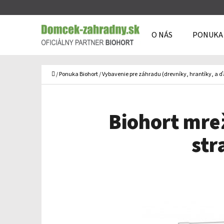
K
Prejsť
O
Späť
Späť
na
O NÁS
PONUKA
Š
do
do
obsah
Í
obchodu
obchodu
Č
K
Domov
/
Ponuka Biohort
/
Vybavenie pre záhradu (drevníky, hrantíky, a ď
Biohort mre
str