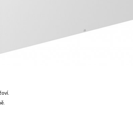
žoví.
ně.