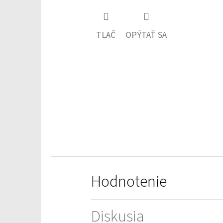
hodnotenie
produktu
TLAČ
OPÝTAŤ SA
je
0,0
z
5
hviezdičiek.
Hodnotenie
Diskusia