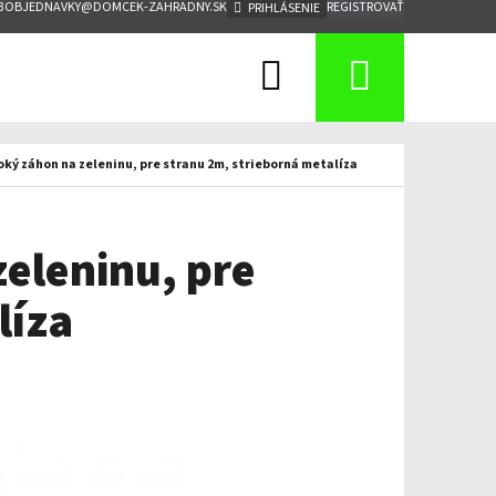
3
OBJEDNAVKY@DOMCEK-ZAHRADNY.SK
REGISTROVAŤ
PRIHLÁSENIE
Hľadať
Nákup
košík
oký záhon na zeleninu, pre stranu 2m, strieborná metalíza
eleninu, pre
líza