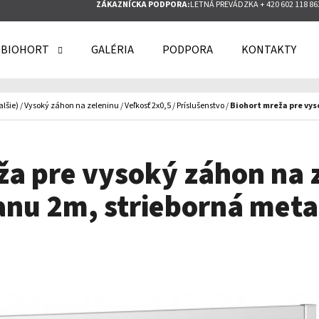
ZÁKAZNÍCKA PODPORA:
LETNÁ PREVÁDZKA + 420 602 118 86
 BIOHORT
GALÉRIA
PODPORA
KONTAKTY
O POTREBUJETE NÁJSŤ?
alšie)
/
Vysoký záhon na zeleninu
/
Veľkosť 2x0,5
/
Príslušenstvo
/
Biohort mreža pre vys
HĽADAŤ
ža pre vysoký záhon na z
anu 2m, strieborná meta
ODPORÚČAME