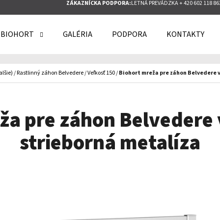
ZÁKAZNÍCKA PODPORA:
LETNÁ PREVÁDZKA + 420 602 118 86
 BIOHORT
GALÉRIA
PODPORA
KONTAKTY
O POTREBUJETE NÁJSŤ?
alšie)
/
Rastlinný záhon Belvedere
/
Veľkosť 150
/
Biohort mreža pre záhon Belvedere v
HĽADAŤ
ža pre záhon Belvedere 
strieborná metalíza
ODPORÚČAME