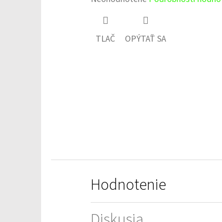
hodnotenie
produktu
TLAČ
OPÝTAŤ SA
je
0,0
z
5
hviezdičiek.
Hodnotenie
Diskusia