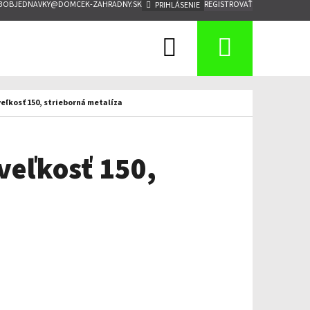
3
OBJEDNAVKY@DOMCEK-ZAHRADNY.SK
REGISTROVAŤ
PRIHLÁSENIE
Hľadať
Nákup
košík
eľkosť 150, strieborná metalíza
veľkosť 150,