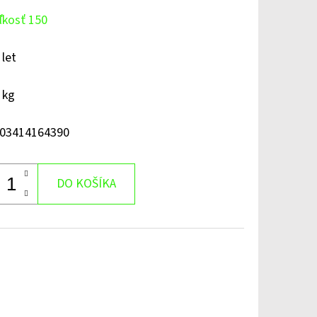
ľkosť 150
 let
 kg
03414164390
DO KOŠÍKA