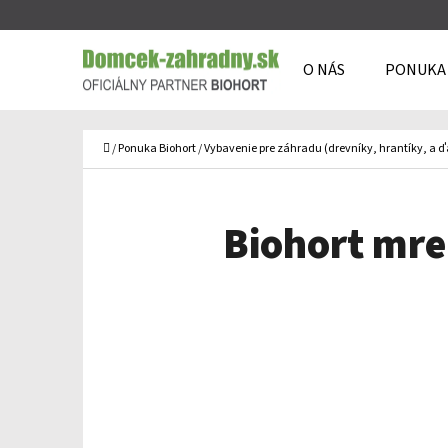
K
Prejsť
O
Späť
Späť
na
O NÁS
PONUKA
Š
do
do
obsah
Í
obchodu
obchodu
Č
K
Domov
/
Ponuka Biohort
/
Vybavenie pre záhradu (drevníky, hrantíky, a ď
Biohort mre