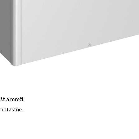
št a mreží.
amotastne.