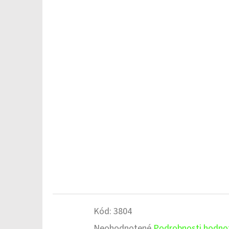
Kód:
3804
Priemerné
Neohodnotené
Podrobnosti hodno