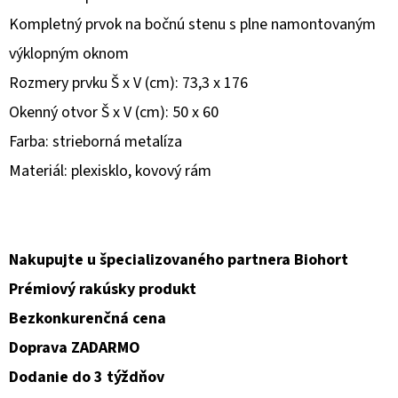
Kompletný prvok na bočnú stenu s plne namontovaným
O
výklopným oknom
D
P
Rozmery prvku Š x V (cm): 73,3 x 176
O
Okenný otvor Š x V (cm): 50 x 60
R
Farba: strieborná metalíza
Ú
Materiál: plexisklo, kovový rám
Č
A
M
E
Nakupujte u špecializovaného partnera Biohort
Prémiový rakúsky produkt
Bezkonkurenčná cena
Doprava ZADARMO
Dodanie do 3 týždňov