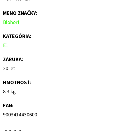
je
MENO ZNAČKY
:
0,0
Biohort
z
5
KATEGÓRIA
:
hviezdičiek.
E1
ZÁRUKA
:
20 let
HMOTNOSŤ
:
8.3 kg
EAN
:
9003414430600