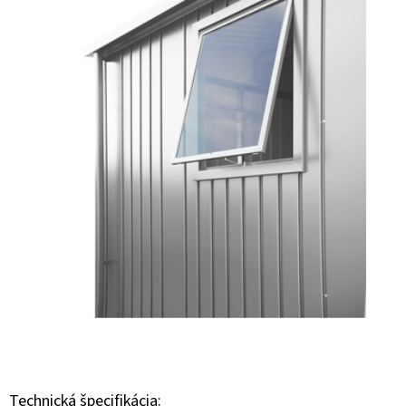
E
T
E
N
Á
J
S
Ť
?
HĽADAŤ
Technická špecifikácia: