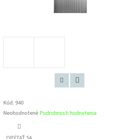
Pinterest
Facebook
Kód:
940
Priemerné
Neohodnotené
Podrobnosti hodnotenia
hodnotenie
produktu
OPÝTAŤ SA