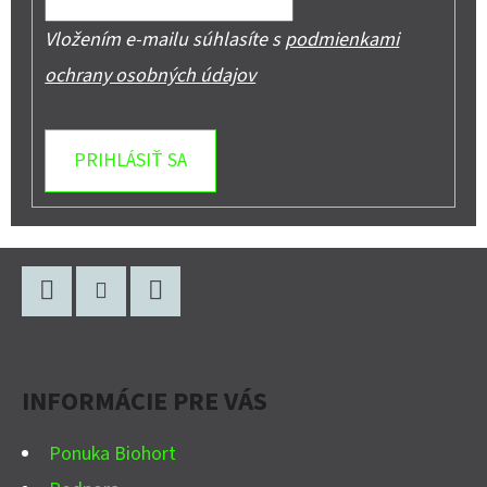
Vložením e-mailu súhlasíte s
podmienkami
ochrany osobných údajov
PRIHLÁSIŤ SA
Z
Á
P
Facebook
Instagram
YouTube
Ä
INFORMÁCIE PRE VÁS
T
I
Ponuka Biohort
E