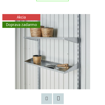
O
D
Akcia
P
Doprava zadarmo
O
R
Ú
Č
A
M
E