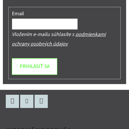
Email
Vložením e-mailu súhlasíte s
podmienkami
ochrany osobných údajov
PRIHLÁSIŤ SA
Z
Á
P
Facebook
Instagram
YouTube
Ä