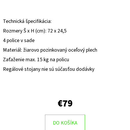
E
T
E
Technická špecifikácia:
N
Rozmery Š x H (cm): 72 x 24,5
Á
4 police v sade
J
Materiál: žiarovo pozinkovaný oceľový plech
S
Zaťaženie max. 15 kg na policu
Ť
Regálové stojany nie sú súčasťou dodávky
?
€79
HĽADAŤ
DO KOŠÍKA