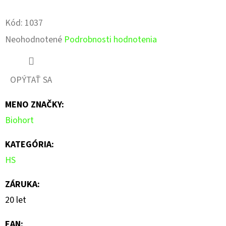
Pinterest
Facebook
Kód:
1037
Priemerné
Neohodnotené
Podrobnosti hodnotenia
hodnotenie
produktu
OPÝTAŤ SA
je
MENO ZNAČKY
:
0,0
Biohort
z
5
KATEGÓRIA
:
hviezdičiek.
HS
ZÁRUKA
:
20 let
EAN
: