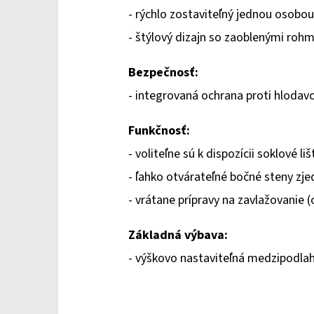
- rýchlo zostaviteľný jednou osobou
- štýlový dizajn so zaoblenými rohm
Bezpečnosť:
- integrovaná ochrana proti hlodav
Funkčnosť:
- voliteľne sú k dispozícii soklové l
- ľahko otvárateľné bočné steny zj
- vrátane prípravy na zavlažovanie
Základná výbava:
- výškovo nastaviteľná medzipodla