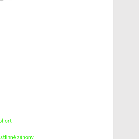
ohort
stlinné záhony