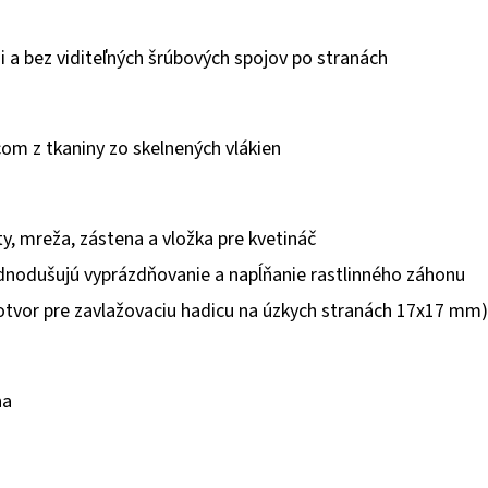
i a bez viditeľných šrúbových spojov po stranách
com z tkaniny zo skelnených vlákien
išty, mreža, zástena a vložka pre kvetináč
ednodušujú vyprázdňovanie a napĺňanie rastlinného záhonu
 (otvor pre zavlažovaciu hadicu na úzkych stranách 17x17 mm)
ha