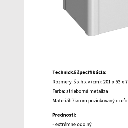
Technická špecifikácia:
Rozmery: š x h x v (cm): 201 x 53 x 
Farba: strieborná metalíza
Materiál: žiarom pozinkovaný oceľ
Prednosti:
- extrémne odolný