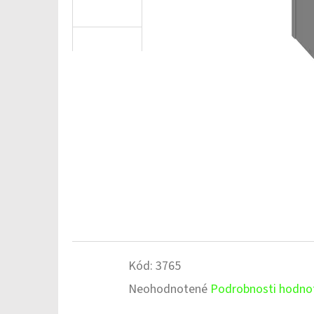
Kód:
3765
Priemerné
Neohodnotené
Podrobnosti hodno
hodnotenie