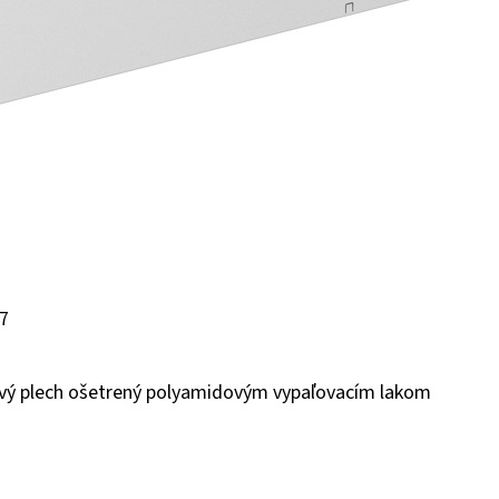
77
ový plech ošetrený polyamidovým vypaľovacím lakom