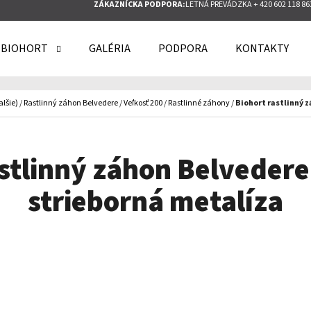
ZÁKAZNÍCKA PODPORA:
LETNÁ PREVÁDZKA + 420 602 118 86
 BIOHORT
GALÉRIA
PODPORA
KONTAKTY
O POTREBUJETE NÁJSŤ?
alšie)
/
Rastlinný záhon Belvedere
/
Veľkosť 200
/
Rastlinné záhony
/
Biohort rastlinný 
HĽADAŤ
astlinný záhon Belvedere
strieborná metalíza
ODPORÚČAME