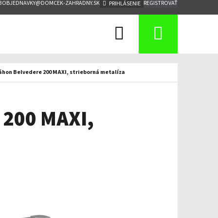
3
OBJEDNAVKY@DOMCEK-ZAHRADNY.SK
REGISTROVAŤ
PRIHLÁSENIE
Hľadať
Nákup
košík
záhon Belvedere 200 MAXI, strieborná metalíza
 200 MAXI,