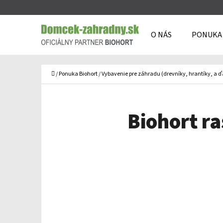
K
Prejsť
O
Späť
Späť
na
O NÁS
PONUKA
Š
do
do
obsah
Í
obchodu
obchodu
Č
K
Domov
/
Ponuka Biohort
/
Vybavenie pre záhradu (drevníky, hrantíky, a ď
Biohort r