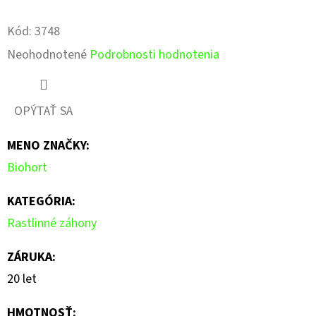
Pinterest
Facebook
Kód:
3748
Priemerné
Neohodnotené
Podrobnosti hodnotenia
hodnotenie
produktu
OPÝTAŤ SA
je
MENO ZNAČKY
:
0,0
Biohort
z
5
KATEGÓRIA
:
hviezdičiek.
Rastlinné záhony
ZÁRUKA
:
20 let
HMOTNOSŤ
: