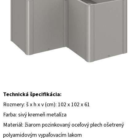
E
T
E
N
Á
J
S
Ť
?
Technická špecifikácia:
Rozmery: š x h x v (cm): 102 x 102 x 61
Farba: sivý kremeň metalíza
HĽADAŤ
Materiál: žiarom pozinkovaný oceľový plech ošetrený
polyamidovým vypaľovacím lakom