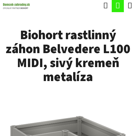
K
Hľadať
Nák
Prejsť
O
Späť
Späť
na
koší
Š
obsah
Biohort rastlinný
Í
Č
K
záhon Belvedere L100
O
P
MIDI, sivý kremeň
O
metalíza
T
R
E
B
U
J