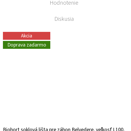
Hodnotenie
Diskusia
Akcia
Doprava zadarmo
Biohort soklová lišta pre záhon Belvedere, veľkosť L100,