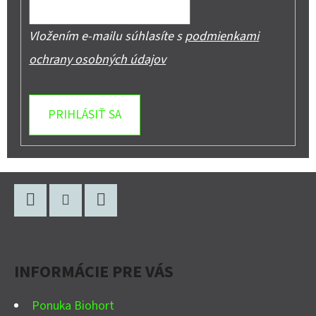
Vložením e-mailu súhlasíte s
podmienkami
ochrany osobných údajov
PRIHLÁSIŤ SA
Z
Á
P
Facebook
Instagram
YouTube
Ä
INFORMÁCIE PRE VÁS
T
I
Ponuka Biohort