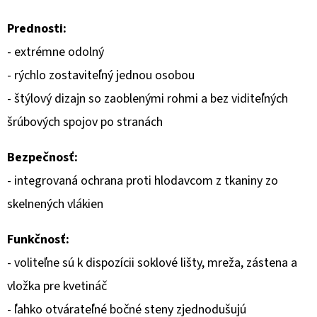
Prednosti:
O
D
- extrémne odolný
P
- rýchlo zostaviteľný jednou osobou
O
- štýlový dizajn so zaoblenými rohmi a bez viditeľných
R
Ú
šrúbových spojov po stranách
Č
Bezpečnosť:
A
M
- integrovaná ochrana proti hlodavcom z tkaniny zo
E
skelnených vlákien
Funkčnosť:
- voliteľne sú k dispozícii soklové lišty, mreža, zástena a
vložka pre kvetináč
- ľahko otvárateľné bočné steny zjednodušujú