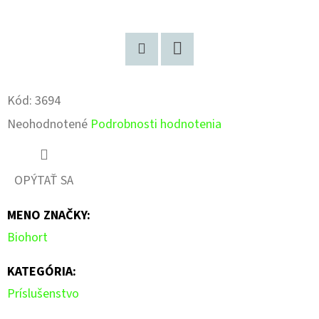
Pinterest
Facebook
Kód:
3694
Priemerné
Neohodnotené
Podrobnosti hodnotenia
hodnotenie
produktu
OPÝTAŤ SA
je
MENO ZNAČKY
:
0,0
Biohort
z
5
KATEGÓRIA
:
hviezdičiek.
Príslušenstvo