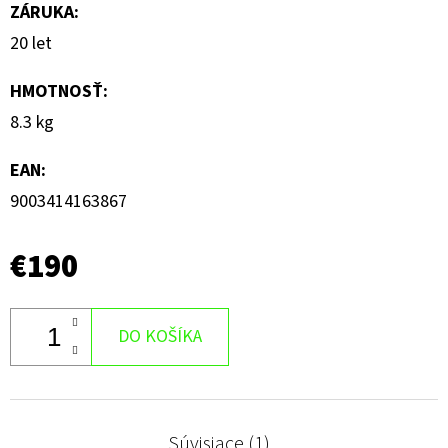
ZÁRUKA
:
20 let
HMOTNOSŤ
:
8.3 kg
EAN
:
9003414163867
€190
DO KOŠÍKA
Súvisiace (1)