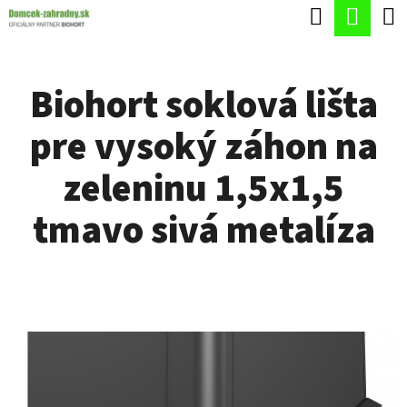
K
Hľadať
Nák
Prejsť
O
Späť
Späť
na
koší
Š
obsah
Biohort soklová lišta
Í
Č
K
pre vysoký záhon na
O
P
zeleninu 1,5x1,5
O
tmavo sivá metalíza
T
R
E
B
U
J