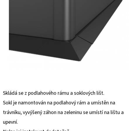
E
T
E
N
Á
J
S
Ť
?
Skládá se z podlahového rámu a soklových lišt.
Sokl je namontován na podlahový rám a umístěn na
trávníku, vyvýšený záhon na zeleninu se umístí na lištu a
HĽADAŤ
upevní.