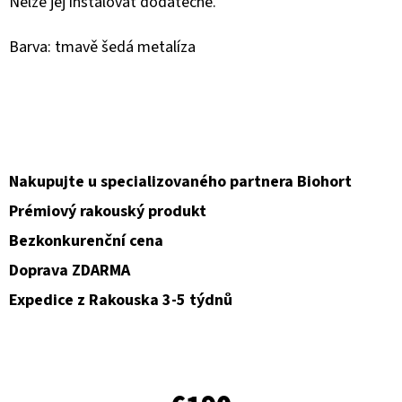
Nelze jej instalovat dodatečně.
O
Barva: tmavě šedá metalíza
D
P
O
R
Ú
Č
Nakupujte u specializovaného partnera Biohort
A
Prémiový rakouský produkt
M
Bezkonkurenční cena
E
Doprava ZDARMA
Expedice z Rakouska 3-5 týdnů