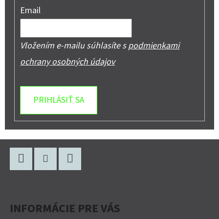
Email
Vložením e-mailu súhlasíte s
podmienkami
ochrany osobných údajov
PRIHLÁSIŤ SA
Z
Á
P
Facebook
Instagram
YouTube
Ä
INFORMÁCIE PRE VÁS
T