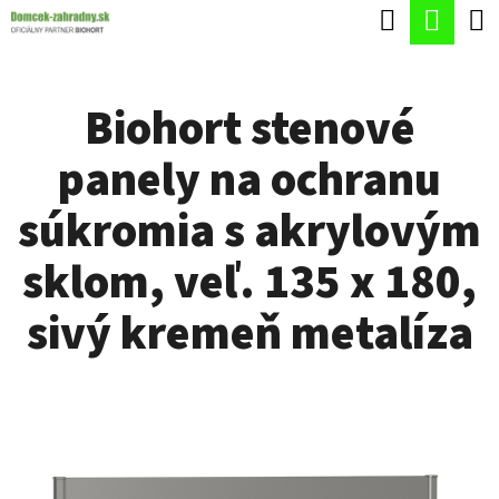
K
Hľadať
Nák
Prejsť
O
Späť
Späť
na
koší
Š
obsah
Biohort stenové
Í
Č
K
panely na ochranu
O
P
súkromia s akrylovým
O
sklom, veľ. 135 x 180,
T
R
sivý kremeň metalíza
E
B
U
J