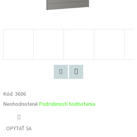
Pinterest
Facebook
Kód:
3606
Priemerné
Neohodnotené
Podrobnosti hodnotenia
hodnotenie
produktu
OPÝTAŤ SA
je