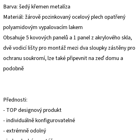
Barva: šedý křemen metalíza
O
Materiál: žárově pozinkovaný ocelový plech opatřený
D
polyamidovým vypalovacím lakem
P
O
Obsahuje 5 kovových panelů a 1 panel z akrylového skla,
R
dvě vodicí lišty pro montáž mezi dva sloupky zástěny pro
Ú
ochranu soukromí, lze také připevnit na zeď domu a
Č
podobně
A
M
E
Přednosti:
- TOP designový produkt
- individuálně konfigurovatelné
- extrémně odolný