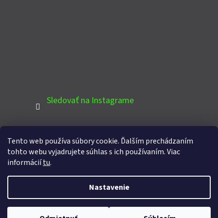
Sledovať na Instagrame
Tento web používa súbory cookie. Ďalším prechádzaním
PINTEREST
tohto webu vyjadrujete súhlas s ich používaním. Viac
informácií
tu
.
Nastavenie
Vytvoril Shoptet
Copyright 2026
Domcek-zahradny.sk
. Všetky práva