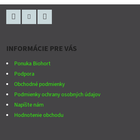
Z
Á
P
Facebook
Instagram
YouTube
Ä
INFORMÁCIE PRE VÁS
T
I
Ponuka Biohort
E
Podpora
Obchodné podmienky
Podmienky ochrany osobných údajov
Napíšte nám
Hodnotenie obchodu