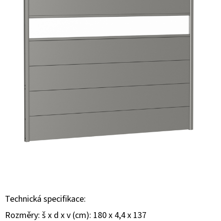
E
T
E
N
Á
J
S
Ť
?
HĽADAŤ
Technická specifikace:
Rozměry: š x d x v (cm): 180 x 4,4 x 137