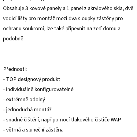
Obsahuje 3 kovové panely a 1 panel z akrylového skla, dvě
O
vodicí lišty pro montáž mezi dva sloupky zástěny pro
D
P
ochranu soukromí, lze také připevnit na zeď domu a
O
podobně
R
Ú
Č
A
Přednosti:
M
- TOP designový produkt
E
- individuálně konfigurovatelné
- extrémně odolný
- jednoduchá montáž
- snadné čištění, např pomocí tlakového čističe WAP
- větrná a sluneční zástěna