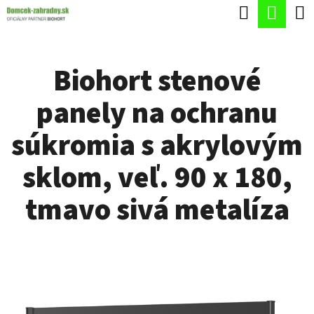
K
Hľadať
Nák
Prejsť
O
Späť
Späť
na
koší
Š
obsah
Biohort stenové
Í
Č
K
panely na ochranu
O
P
súkromia s akrylovým
O
sklom, veľ. 90 x 180,
T
R
tmavo sivá metalíza
E
B
U
J