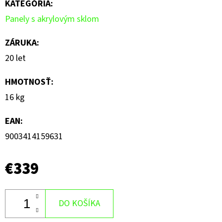
KATEGÓRIA
:
hviezdičiek.
Panely s akrylovým sklom
ZÁRUKA
:
20 let
HMOTNOSŤ
:
16 kg
EAN
:
9003414159631
€339
DO KOŠÍKA