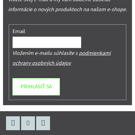
informácie o nových produktoch na našom e-shope.
Email
Vložením e-mailu súhlasíte s
podmienkami
ochrany osobných údajov
PRIHLÁSIŤ SA
Z
Á
Facebook
Instagram
YouTube