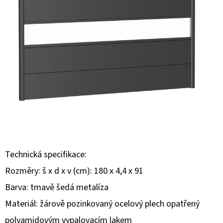
E
T
E
N
Á
J
S
Ť
?
Technická specifikace:
Rozměry: š x d x v (cm): 180 x 4,4 x 91
Barva: tmavě šedá metalíza
HĽADAŤ
Materiál: žárově pozinkovaný ocelový plech opatřený
polyamidovým vypalovacím lakem