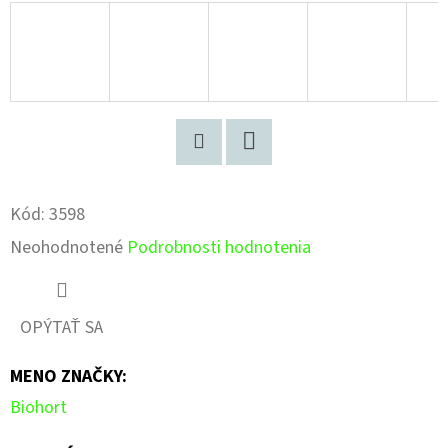
Pinterest
Facebook
Kód:
3598
Priemerné
Neohodnotené
Podrobnosti hodnotenia
hodnotenie
produktu
OPÝTAŤ SA
je
MENO ZNAČKY
:
0,0
Biohort
z
5