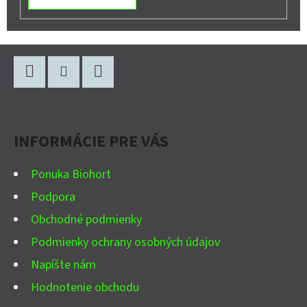
Z
Á
P
Facebook
Instagram
YouTube
Ä
INFORMÁCIE PRE VÁS
T
I
Ponuka Biohort
E
Podpora
Obchodné podmienky
Podmienky ochrany osobných údajov
Napíšte nám
Hodnotenie obchodu