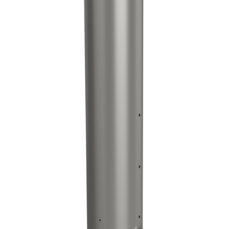
E
T
E
N
Á
J
S
Ť
?
HĽADAŤ