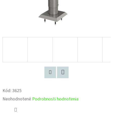
Pinterest
Facebook
Kód:
3625
Priemerné
Neohodnotené
Podrobnosti hodnotenia
hodnotenie