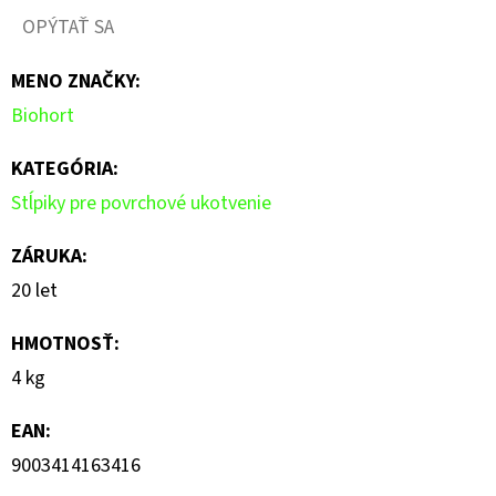
produktu
OPÝTAŤ SA
je
MENO ZNAČKY
:
0,0
Biohort
z
5
KATEGÓRIA
:
hviezdičiek.
Stĺpiky pre povrchové ukotvenie
ZÁRUKA
:
20 let
HMOTNOSŤ
:
4 kg
EAN
:
9003414163416