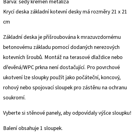
Barva: šedý křemen metalíza
Krycí deska základní kotevní desky má rozměry 21 x 21
cm
Základní deska je přišroubována k mrazuvzdornému
betonovému základu pomocí dodaných nerezových
kotevních šroubů. Montáž na terasové dlaždice nebo
dřevěná/WPC prkna není dostačující. Pro povrchové
ukotvení lze sloupky použít jako počáteční, koncový,
rohový nebo spojovací sloupek pro zástěnu na ochranu
soukromí.
Vyberte si stěnové panely, aby odpovídaly výšce sloupku!
Balení obsahuje 1 sloupek.