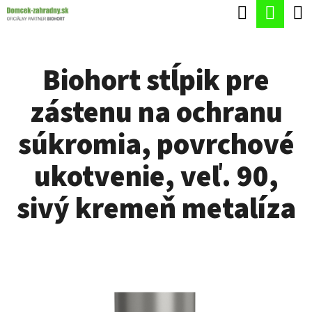
K
Hľadať
Nák
Prejsť
O
Späť
Späť
na
koší
Š
obsah
Biohort stĺpik pre
Í
Č
K
zástenu na ochranu
O
P
súkromia, povrchové
O
ukotvenie, veľ. 90,
T
R
sivý kremeň metalíza
E
B
U
J