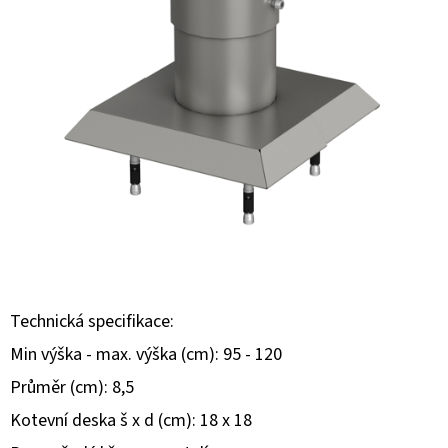
O
D
P
O
R
Ú
Č
A
M
E
Technická specifikace:
Min výška - max. výška (cm): 95 - 120
Průměr (cm): 8,5
Kotevní deska š x d (cm): 18 x 18