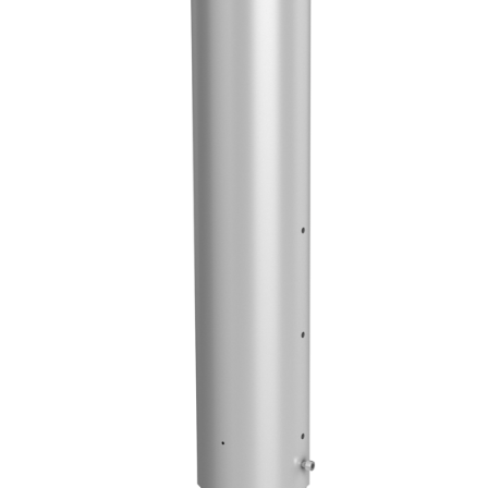
E
T
E
N
Á
J
S
Ť
?
HĽADAŤ