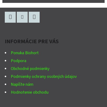
Z
Á
P
Facebook
Instagram
YouTube
Ä
INFORMÁCIE PRE VÁS
T
I
Ponuka Biohort
E
Podpora
Obchodné podmienky
Podmienky ochrany osobných údajov
Napíšte nám
Hodnotenie obchodu