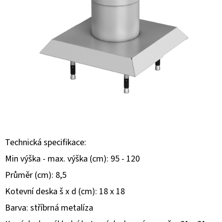
O
D
P
O
R
Ú
Č
A
M
E
Technická specifikace:
Min výška - max. výška (cm): 95 - 120
Průměr (cm): 8,5
Kotevní deska š x d (cm): 18 x 18
Barva: stříbrná metalíza