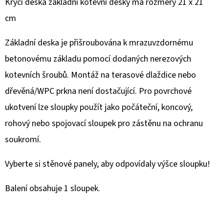
Krycí deska základní kotevní desky má rozměry 21 x 21
cm
Základní deska je přišroubována k mrazuvzdornému
betonovému základu pomocí dodaných nerezových
kotevních šroubů. Montáž na terasové dlaždice nebo
dřevěná/WPC prkna není dostačující. Pro povrchové
ukotvení lze sloupky použít jako počáteční, koncový,
rohový nebo spojovací sloupek pro zástěnu na ochranu
soukromí.
Vyberte si stěnové panely, aby odpovídaly výšce sloupku!
Balení obsahuje 1 sloupek.