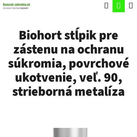
K
Hľadať
Nák
Prejsť
O
Späť
Späť
na
koší
Š
obsah
Biohort stĺpik pre
Í
Č
K
zástenu na ochranu
O
P
súkromia, povrchové
O
ukotvenie, veľ. 90,
T
R
strieborná metalíza
E
B
U
J