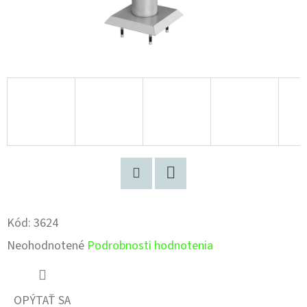
Pinterest
Facebook
Kód:
3624
Priemerné
Neohodnotené
Podrobnosti hodnotenia
hodnotenie
produktu
OPÝTAŤ SA