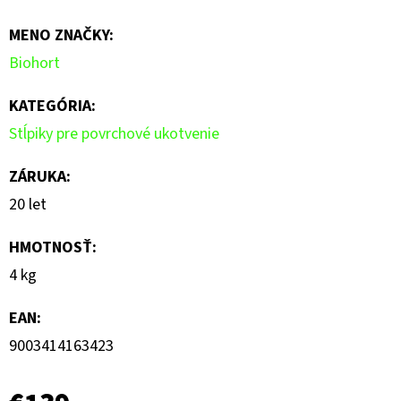
je
MENO ZNAČKY
:
0,0
Biohort
z
5
KATEGÓRIA
:
hviezdičiek.
Stĺpiky pre povrchové ukotvenie
ZÁRUKA
:
20 let
HMOTNOSŤ
:
4 kg
EAN
:
9003414163423