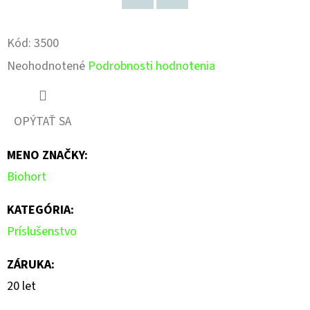
Pinterest
Facebook
Kód:
3500
Priemerné
Neohodnotené
Podrobnosti hodnotenia
hodnotenie
produktu
OPÝTAŤ SA
je
MENO ZNAČKY
:
0,0
Biohort
z
5
KATEGÓRIA
:
hviezdičiek.
Príslušenstvo
ZÁRUKA
:
20 let