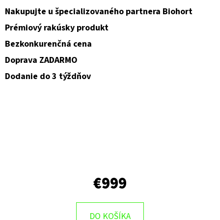
Nakupujte u špecializovaného partnera Biohort
O
Prémiový rakúsky produkt
D
Bezkonkurenčná cena
P
O
Doprava ZADARMO
R
Dodanie do 3 týždňov
Ú
Č
A
M
E
€999
DO KOŠÍKA