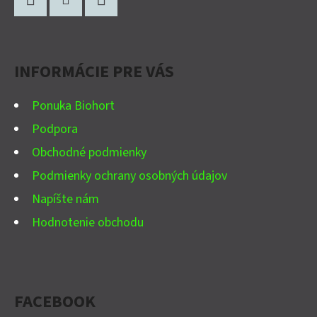
Á
P
Facebook
Instagram
YouTube
Ä
INFORMÁCIE PRE VÁS
T
I
Ponuka Biohort
E
Podpora
Obchodné podmienky
Podmienky ochrany osobných údajov
Napíšte nám
Hodnotenie obchodu
FACEBOOK