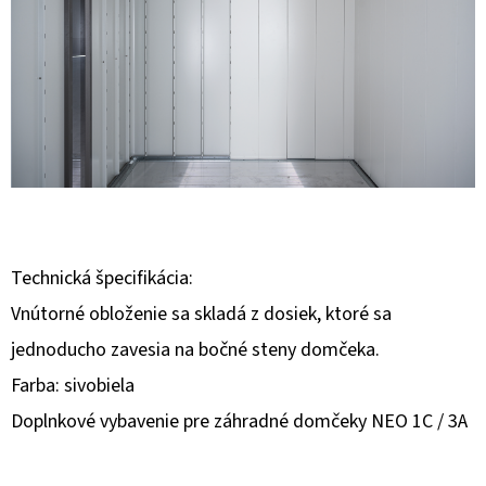
E
T
E
N
Á
J
S
Ť
Technická špecifikácia:
?
Vnútorné obloženie sa skladá z dosiek, ktoré sa
jednoducho zavesia na bočné steny domčeka.
Farba: sivobiela
Doplnkové vybavenie pre záhradné domčeky NEO 1C / 3A
HĽADAŤ