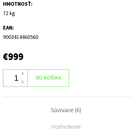
HMOTNOSŤ
:
72 kg
EAN
:
9003414460560
€999
DO KOŠÍKA
Súvisiace (6)
Hodnotenie