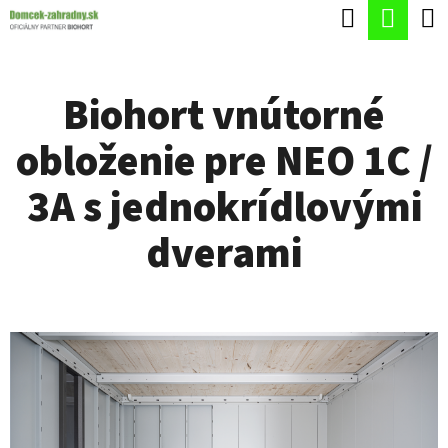
K
Hľadať
Nák
Prejsť
O
Späť
Späť
na
koší
Š
obsah
Biohort vnútorné
Í
Č
K
obloženie pre NEO 1C /
O
P
3A s jednokrídlovými
O
dverami
T
R
E
B
U
J