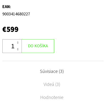
EAN
:
9003414680227
€599
DO KOŠÍKA
Súvisiace (3)
Videá (3)
Hodnotenie