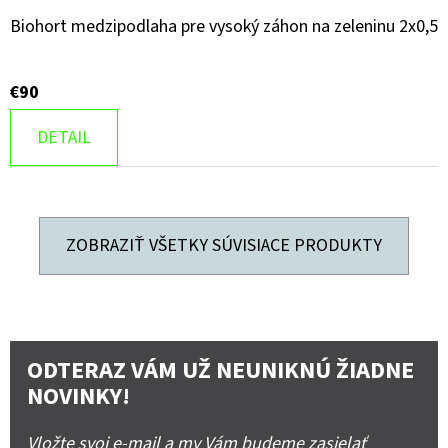
Biohort medzipodlaha pre vysoký záhon na zeleninu 2x0,5
€90
DETAIL
ZOBRAZIŤ VŠETKY SÚVISIACE PRODUKTY
ODTERAZ VÁM UŽ NEUNIKNÚ ŽIADNE
NOVINKY!
Vložte svoj e-mail a my Vám budeme zasielať