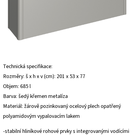
E
T
E
N
Á
J
S
Technická specifikace:
Ť
Rozměry: š x h x v (cm): 201 x 53 x 77
?
Objem: 685 l
Barva: šedý křemen metalíza
Materiál: žárově pozinkovaný ocelový plech opatřený
polyamidovým vypalovacím lakem
HĽADAŤ
-stabilní hliníkové rohové prvky s integrovanými vodícími