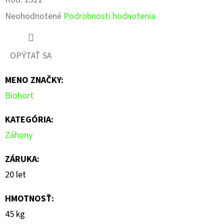
Priemerné
Neohodnotené
Podrobnosti hodnotenia
hodnotenie
produktu
OPÝTAŤ SA
je
MENO ZNAČKY
:
0,0
Biohort
z
5
KATEGÓRIA
:
hviezdičiek.
Záhony
ZÁRUKA
:
20 let
HMOTNOSŤ
:
45 kg