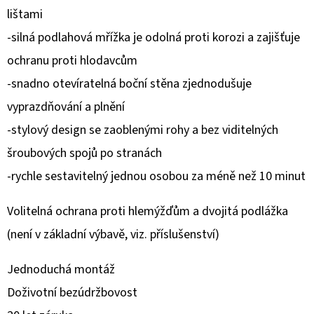
lištami
O
-silná podlahová mřížka je odolná proti korozi a zajišťuje
D
ochranu proti hlodavcům
P
O
-snadno otevíratelná boční stěna zjednodušuje
R
vyprazdňování a plnění
Ú
-stylový design se zaoblenými rohy a bez viditelných
Č
šroubových spojů po stranách
A
M
-rychle sestavitelný jednou osobou za méně než 10 minut
E
Volitelná ochrana proti hlemýžďům a dvojitá podlážka
(není v základní výbavě, viz. příslušenství)
Jednoduchá montáž
Doživotní bezúdržbovost