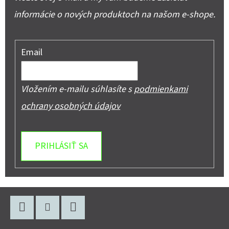
informácie o nových produktoch na našom e-shope.
Email
Vložením e-mailu súhlasíte s
podmienkami
ochrany osobných údajov
PRIHLÁSIŤ SA
Z
Á
P
Facebook
Instagram
YouTube