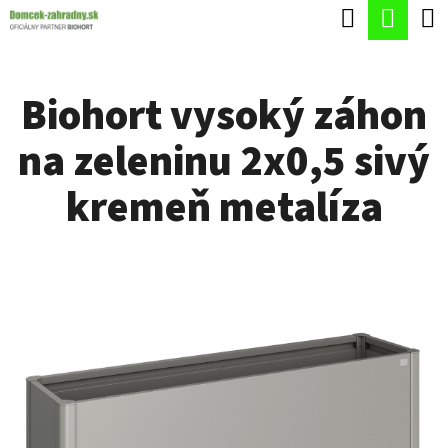
K
Hľadať
Nák
Prejsť
O
Späť
Späť
na
koší
Š
obsah
Biohort vysoký záhon
Í
Č
K
na zeleninu 2x0,5 sivý
O
P
kremeň metalíza
O
T
R
E
B
U
J