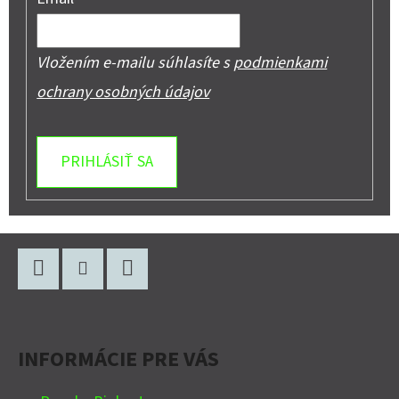
Vložením e-mailu súhlasíte s
podmienkami
ochrany osobných údajov
PRIHLÁSIŤ SA
Z
Á
P
Facebook
Instagram
YouTube
Ä
INFORMÁCIE PRE VÁS
T
I