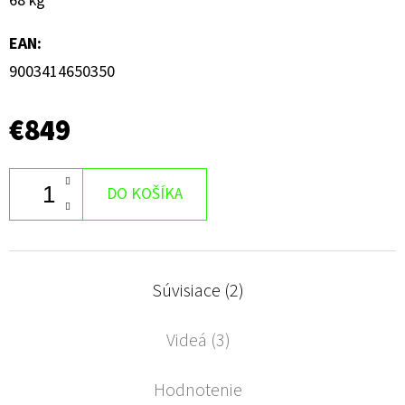
68 kg
EAN
:
9003414650350
€849
DO KOŠÍKA
Súvisiace (2)
Videá (3)
Hodnotenie