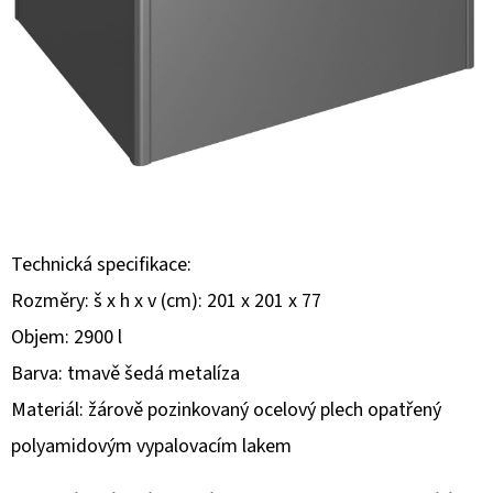
E
T
E
N
Á
J
S
Ť
Technická specifikace:
?
Rozměry: š x h x v (cm): 201 x 201 x 77
Objem: 2900 l
Barva: tmavě šedá metalíza
Materiál: žárově pozinkovaný ocelový plech opatřený
HĽADAŤ
polyamidovým vypalovacím lakem