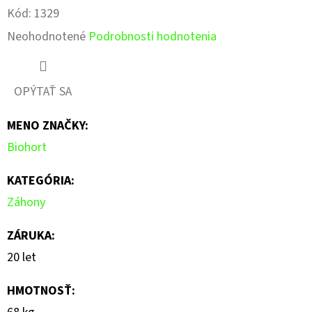
Kód:
1329
Priemerné
Neohodnotené
Podrobnosti hodnotenia
hodnotenie
produktu
OPÝTAŤ SA
je
MENO ZNAČKY
:
0,0
Biohort
z
5
KATEGÓRIA
:
hviezdičiek.
Záhony
ZÁRUKA
:
20 let
HMOTNOSŤ
: