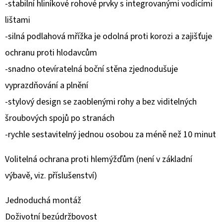
-stabilní hliníkové rohové prvky s integrovanými vodícími
lištami
O
D
-silná podlahová mřížka je odolná proti korozi a zajišťuje
P
ochranu proti hlodavcům
O
-snadno otevíratelná boční stěna zjednodušuje
R
Ú
vyprazdňování a plnění
Č
-stylový design se zaoblenými rohy a bez viditelných
A
šroubových spojů po stranách
M
-rychle sestavitelný jednou osobou za méně než 10 minut
E
Volitelná ochrana proti hlemýžďům (není v základní
výbavě, viz. příslušenství)
Jednoduchá montáž
Doživotní bezúdržbovost