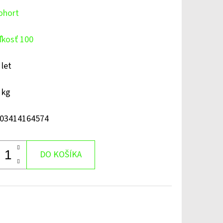
ohort
ľkosť 100
 let
 kg
03414164574
DO KOŠÍKA