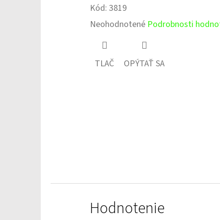
Kód:
3819
Priemerné
Neohodnotené
Podrobnosti hodno
hodnotenie
produktu
TLAČ
OPÝTAŤ SA
je
0,0
z
5
hviezdičiek.
Hodnotenie