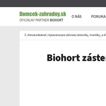
K
Prejsť
O
Späť
Späť
na
O NÁS
PONUKA
Š
do
do
obsah
Í
obchodu
obchodu
Č
K
Domov
/
Ponuka Biohort
/
Vybavenie pre záhradu (drevníky, hrantíky, a ď
Biohort zást