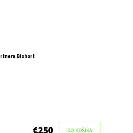
rtnera Biohort
€250
DO KOŠÍKA