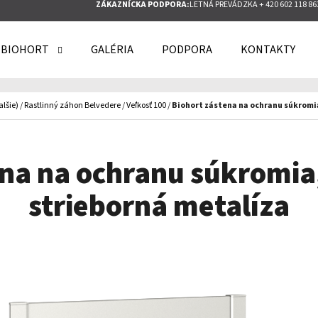
ZÁKAZNÍCKA PODPORA:
LETNÁ PREVÁDZKA + 420 602 118 86
 BIOHORT
GALÉRIA
PODPORA
KONTAKTY
O POTREBUJETE NÁJSŤ?
alšie)
/
Rastlinný záhon Belvedere
/
Veľkosť 100
/
Biohort zástena na ochranu súkromia
HĽADAŤ
ena na ochranu súkromia,
strieborná metalíza
ODPORÚČAME