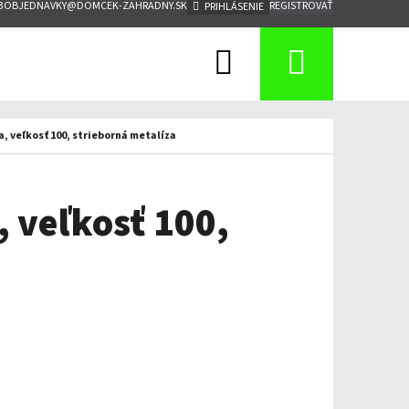
3
OBJEDNAVKY@DOMCEK-ZAHRADNY.SK
REGISTROVAŤ
PRIHLÁSENIE
Hľadať
Nákup
košík
, veľkosť 100, strieborná metalíza
 veľkosť 100,