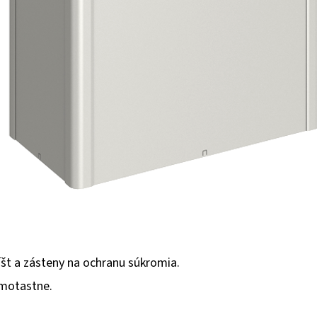
íšt a zásteny na ochranu súkromia.
amotastne.