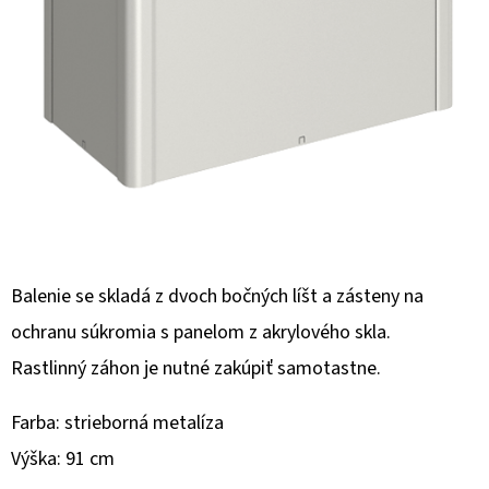
O
D
P
O
R
Ú
Č
A
M
Balenie se skladá z dvoch bočných líšt a zásteny na
E
ochranu súkromia s panelom z akrylového skla.
Rastlinný záhon je nutné zakúpiť samotastne.
Farba: strieborná metalíza
Výška: 91 cm