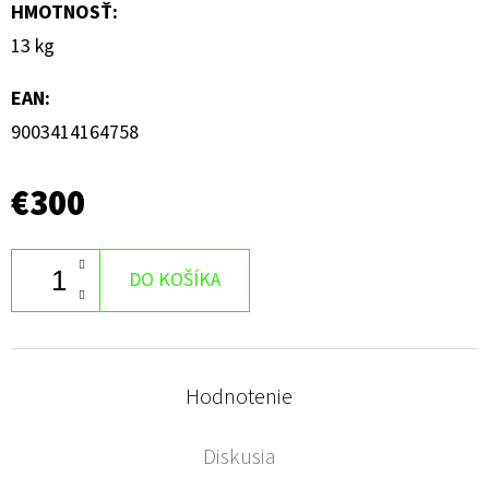
HMOTNOSŤ
:
13 kg
EAN
:
9003414164758
€300
DO KOŠÍKA
Hodnotenie
Diskusia