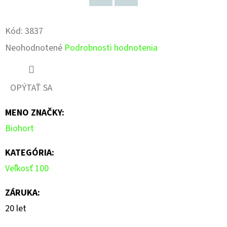
Pinterest
Facebook
Kód:
3837
Priemerné
Neohodnotené
Podrobnosti hodnotenia
hodnotenie
produktu
OPÝTAŤ SA
je
MENO ZNAČKY
:
0,0
Biohort
z
5
KATEGÓRIA
:
hviezdičiek.
Veľkosť 100
ZÁRUKA
:
20 let