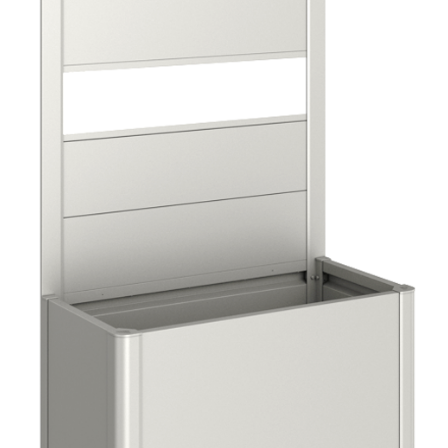
E
T
E
N
Á
J
S
Ť
?
HĽADAŤ