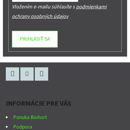
Vložením e-mailu súhlasíte s
podmienkami
ochrany osobných údajov
PRIHLÁSIŤ SA
Z
Á
P
Facebook
Instagram
YouTube
Ä
INFORMÁCIE PRE VÁS
T
I
Ponuka Biohort
E
Podpora