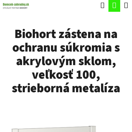
K
Hľadať
Nák
Prejsť
O
Späť
Späť
na
koší
Š
obsah
Biohort zástena na
Í
Č
K
ochranu súkromia s
O
P
akrylovým sklom,
O
veľkosť 100,
T
R
strieborná metalíza
E
B
U
J