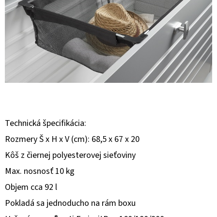
E
T
E
N
Á
J
S
Ť
Technická špecifikácia:
?
Rozmery Š x H x V (cm): 68,5 x 67 x 20
Kôš z čiernej polyesterovej sieťoviny
Max. nosnosť 10 kg
Objem cca 92 l
HĽADAŤ
Pokladá sa jednoducho na rám boxu