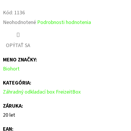
Pinterest
Facebook
Kód:
1136
Priemerné
Neohodnotené
Podrobnosti hodnotenia
hodnotenie
produktu
OPÝTAŤ SA
je
MENO ZNAČKY
:
0,0
Biohort
z
5
KATEGÓRIA
:
hviezdičiek.
Záhradný odkladací box FreizeitBox
ZÁRUKA
:
20 let
EAN
: