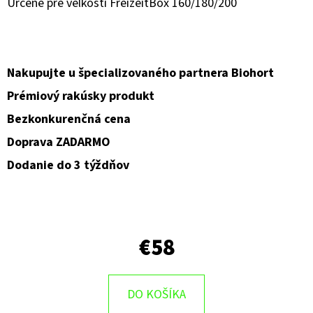
Určené pre veľkosti FreizeitBox 160/180/200
O
D
P
Nakupujte u špecializovaného partnera Biohort
O
Prémiový rakúsky produkt
R
Bezkonkurenčná cena
Ú
Č
Doprava ZADARMO
A
Dodanie do 3 týždňov
M
E
€58
DO KOŠÍKA