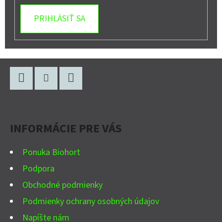
PRIHLÁSIŤ SA
Z
Á
P
Facebook
Instagram
YouTube
Ä
INFORMÁCIE PRE VÁS
T
I
Ponuka Biohort
E
Podpora
Obchodné podmienky
Podmienky ochrany osobných údajov
Napíšte nám