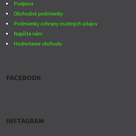
E
V
Podpora
K
Obchodné podmienky
Y
V
Podmienky ochrany osobných údajov
Ý
Napíšte nám
P
Hodnotenie obchodu
I
S
U
FACEBOOK
INSTAGRAM