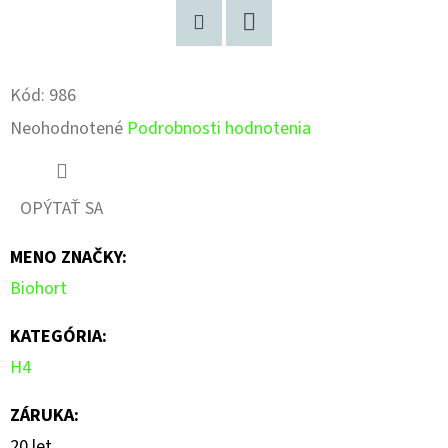
Pinterest
Facebook
Kód:
986
Priemerné
Neohodnotené
Podrobnosti hodnotenia
hodnotenie
produktu
OPÝTAŤ SA
je
MENO ZNAČKY
:
0,0
Biohort
z
5
KATEGÓRIA
:
hviezdičiek.
H4
ZÁRUKA
:
20 let