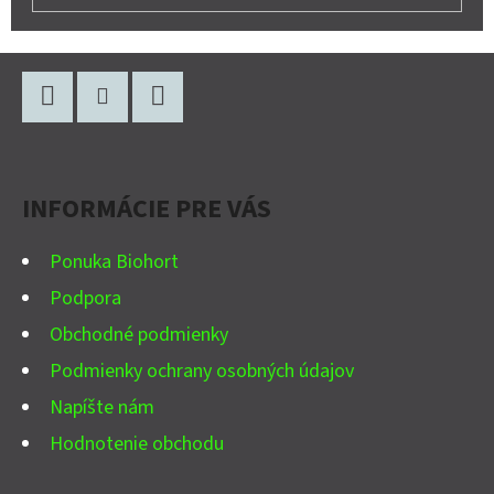
Z
Á
P
Facebook
Instagram
YouTube
Ä
INFORMÁCIE PRE VÁS
T
I
Ponuka Biohort
E
Podpora
Obchodné podmienky
Podmienky ochrany osobných údajov
Napíšte nám
Hodnotenie obchodu