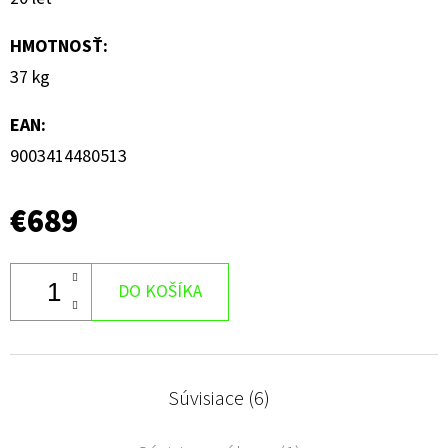
HMOTNOSŤ
:
37 kg
EAN
:
9003414480513
€689
DO KOŠÍKA
Súvisiace (6)