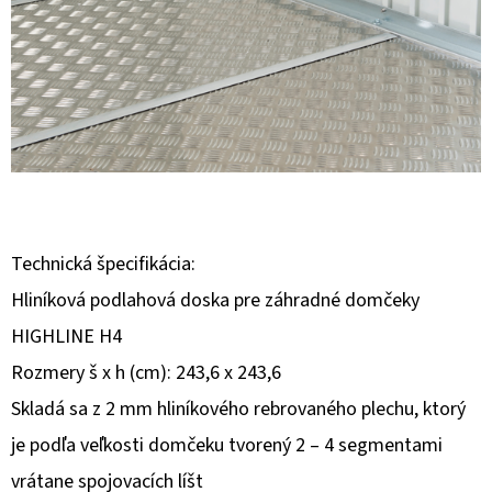
E
T
E
N
Á
J
S
Ť
Technická špecifikácia:
?
Hliníková podlahová doska pre záhradné domčeky
HIGHLINE H4
Rozmery š x h (cm): 243,6 x 243,6
Skladá sa z 2 mm hliníkového rebrovaného plechu, ktorý
HĽADAŤ
je podľa veľkosti domčeku tvorený 2 – 4 segmentami
vrátane spojovacích líšt