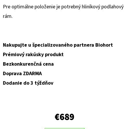
Pre optimálne položenie je potrebný hliníkový podlahový
O
rám.
D
P
O
R
Nakupujte u špecializovaného partnera Biohort
Ú
Prémiový rakúsky produkt
Č
Bezkonkurenčná cena
A
M
Doprava ZDARMA
E
Dodanie do 3 týždňov
€689