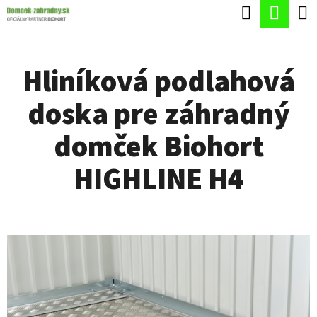
K
Hľadať
Nák
Prejsť
O
Späť
Späť
na
koší
Š
obsah
Hliníková podlahová
Í
Č
K
doska pre záhradný
O
P
domček Biohort
O
HIGHLINE H4
T
R
E
B
U
J