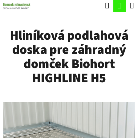
K
Hľadať
Nák
Prejsť
O
Späť
Späť
na
koší
Š
obsah
Hliníková podlahová
Í
Č
K
doska pre záhradný
O
P
domček Biohort
O
HIGHLINE H5
T
R
E
B
U
J