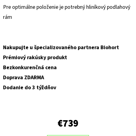
Pre optimálne položenie je potrebný hliníkový podlahový
O
rám
D
P
O
R
Nakupujte u špecializovaného partnera Biohort
Ú
Prémiový rakúsky produkt
Č
Bezkonkurenčná cena
A
M
Doprava ZDARMA
E
Dodanie do 3 týždňov
€739