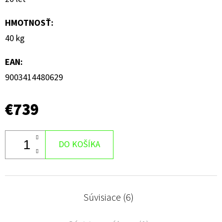
HMOTNOSŤ
:
40 kg
EAN
:
9003414480629
€739
DO KOŠÍKA
Súvisiace (6)