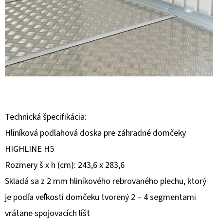
E
T
E
N
Á
J
S
Ť
Technická špecifikácia:
?
Hliníková podlahová doska pre záhradné domčeky
HIGHLINE H5
Rozmery š x h (cm): 243,6 x 283,6
Skladá sa z 2 mm hliníkového rebrovaného plechu, ktorý
HĽADAŤ
je podľa veľkosti domčeku tvorený 2 – 4 segmentami
vrátane spojovacích líšt