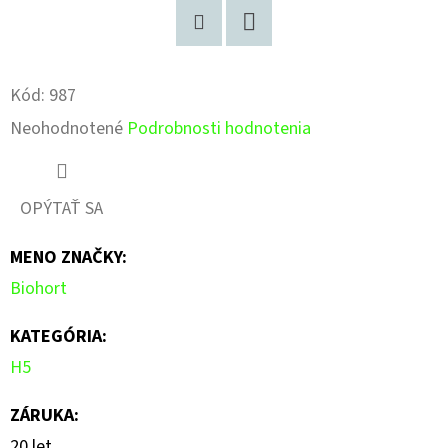
Pinterest
Facebook
Kód:
987
Priemerné
Neohodnotené
Podrobnosti hodnotenia
hodnotenie
produktu
OPÝTAŤ SA
je
MENO ZNAČKY
:
0,0
Biohort
z
5
KATEGÓRIA
:
hviezdičiek.
H5
ZÁRUKA
:
20 let