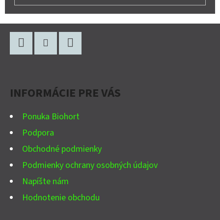
Z
Á
P
Facebook
Instagram
YouTube
Ä
INFORMÁCIE PRE VÁS
T
I
Ponuka Biohort
E
Podpora
Obchodné podmienky
Podmienky ochrany osobných údajov
Napíšte nám
Hodnotenie obchodu