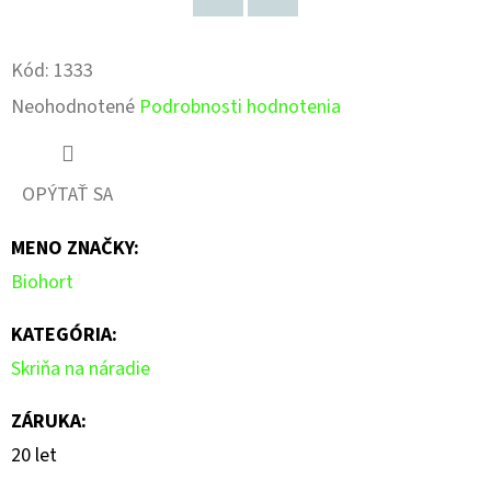
Pinterest
Facebook
Kód:
1333
Priemerné
Neohodnotené
Podrobnosti hodnotenia
hodnotenie
produktu
OPÝTAŤ SA
je
MENO ZNAČKY
:
0,0
Biohort
z
5
KATEGÓRIA
:
hviezdičiek.
Skriňa na náradie
ZÁRUKA
:
20 let