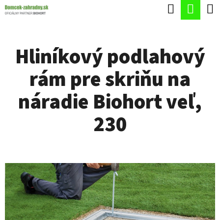
K
Hľadať
Nák
Prejsť
O
Späť
Späť
na
koší
Š
obsah
Hliníkový podlahový
Í
Č
K
rám pre skriňu na
O
P
náradie Biohort veľ,
O
230
T
R
E
B
U
J