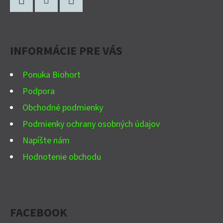
Á
P
Facebook
Instagram
YouTube
Ä
INFORMÁCIE PRE VÁS
T
I
Ponuka Biohort
E
Podpora
Obchodné podmienky
Podmienky ochrany osobných údajov
Napíšte nám
Hodnotenie obchodu
FACEBOOK