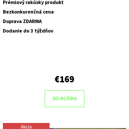
Prémiový rakúsky produkt
O
Bezkonkurenčná cena
D
Doprava ZDARMA
P
Dodanie do 3 týždňov
O
R
Ú
Č
A
M
€169
E
DO KOŠÍKA
Akcia