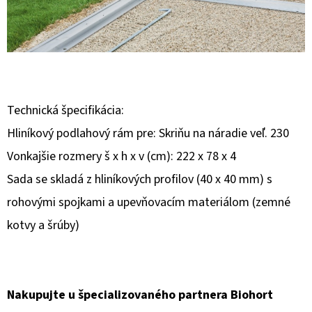
E
T
E
N
Á
Technická špecifikácia:
J
Hliníkový podlahový rám pre: Skriňu na náradie veľ. 230
S
Vonkajšie rozmery š x h x v (cm): 222 x 78 x 4
Ť
Sada se skladá z hliníkových profilov (40 x 40 mm) s
?
rohovými spojkami a upevňovacím materiálom (zemné
kotvy a šrúby)
HĽADAŤ
Nakupujte u špecializovaného partnera Biohort