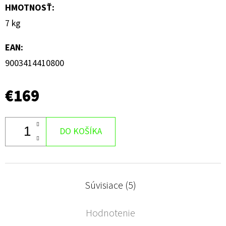
HMOTNOSŤ
:
7 kg
EAN
:
9003414410800
€169
DO KOŠÍKA
Súvisiace (5)
Hodnotenie