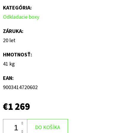
KATEGÓRIA
:
Odkladacie boxy
ZÁRUKA
:
20 let
HMOTNOSŤ
:
41 kg
EAN
:
9003414720602
€1 269
DO KOŠÍKA