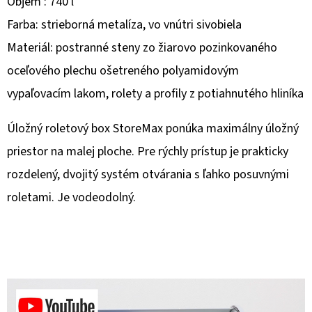
Objem : 740 l
Farba: strieborná metalíza, vo vnútri sivobiela
O
D
Materiál: postranné steny zo žiarovo pozinkovaného
P
oceľového plechu ošetreného polyamidovým
O
vypaľovacím lakom, rolety a profily z potiahnutého hliníka
R
Ú
Úložný roletový box StoreMax ponúka maximálny úložný
Č
priestor na malej ploche. Pre rýchly prístup je prakticky
A
M
rozdelený, dvojitý systém otvárania s ľahko posuvnými
E
roletami. Je vodeodolný.