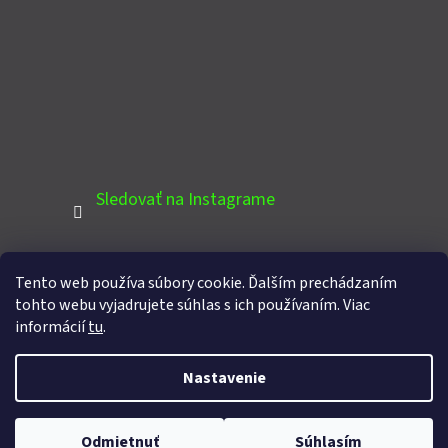
Sledovať na Instagrame
Tento web používa súbory cookie. Ďalším prechádzaním
PINTEREST
tohto webu vyjadrujete súhlas s ich používaním. Viac
informácií
tu
.
Nastavenie
Vytvoril Shoptet
Copyright 2026
Domcek-zahradny.sk
. Všetky práva
Odmietnuť
Súhlasím