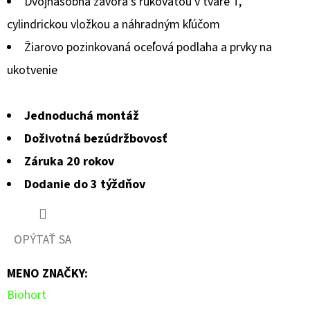
Dvojnásobná závora s rukoväťou v tvare T,
z
cylindrickou vložkou a náhradným kľúčom
5
Žiarovo pozinkovaná oceľová podlaha a prvky na
hviezdičiek.
ukotvenie
Jednoduchá montáž
Doživotná bezúdržbovosť
Záruka 20 rokov
Dodanie do 3 týždňov
OPÝTAŤ SA
MENO ZNAČKY
:
Biohort