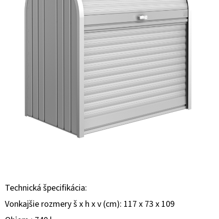
E
T
E
N
Á
J
S
Ť
?
Technická špecifikácia:
HĽADAŤ
Vonkajšie rozmery š x h x v (cm): 117 x 73 x 109