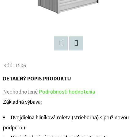
Pinterest
Facebook
Kód:
1506
DETAILNÝ POPIS PRODUKTU
Priemerné
Neohodnotené
Podrobnosti hodnotenia
hodnotenie
Základná výbava:
produktu
Dvojdielna hliníková roleta (strieborná) s pružinovou
je
podperou
0,0