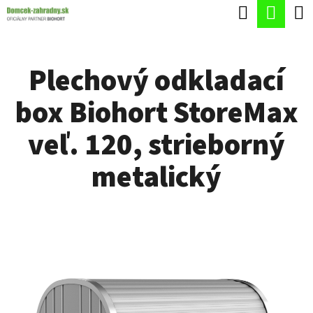
K
Hľadať
Nák
Prejsť
O
Späť
Späť
na
koší
Š
obsah
Plechový odkladací
Í
Č
K
box Biohort StoreMax
O
P
veľ. 120, strieborný
O
metalický
T
R
E
B
U
J