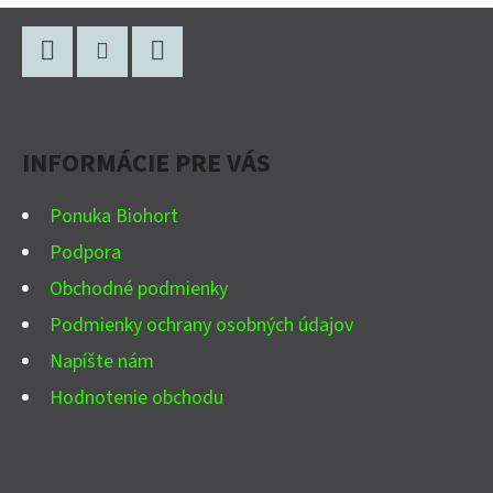
Z
Á
P
Facebook
Instagram
YouTube
Ä
INFORMÁCIE PRE VÁS
T
I
Ponuka Biohort
E
Podpora
Obchodné podmienky
Podmienky ochrany osobných údajov
Napíšte nám
Hodnotenie obchodu