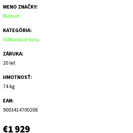
MENO ZNAČKY
:
Biohort
KATEGÓRIA
:
Odkladacie boxy
ZÁRUKA
:
20 let
HMOTNOSŤ
:
74 kg
EAN
:
9003414700208
€1 929