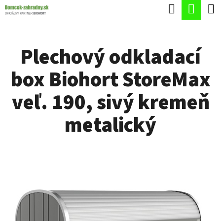
K
Hľadať
Nák
Prejsť
O
Späť
Späť
na
koší
Š
obsah
Plechový odkladací
Í
Č
K
box Biohort StoreMax
O
P
veľ. 190, sivý kremeň
O
metalický
T
R
E
B
U
J