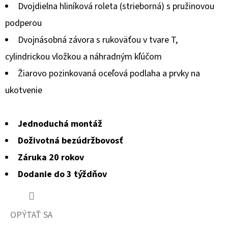
Dvojdielna hliníková roleta (strieborná) s pružinovou
je
podperou
0,0
Dvojnásobná závora s rukoväťou v tvare T,
z
cylindrickou vložkou a náhradným kľúčom
5
Žiarovo pozinkovaná oceľová podlaha a prvky na
hviezdičiek.
ukotvenie
Jednoduchá montáž
Doživotná bezúdržbovosť
Záruka 20 rokov
Dodanie do 3 týždňov
OPÝTAŤ SA