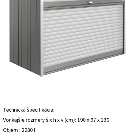
E
T
E
N
Á
J
S
Ť
?
Technická špecifikácia:
HĽADAŤ
Vonkajšie rozmery š x h x v (cm): 190 x 97 x 136
Objem : 2080 l