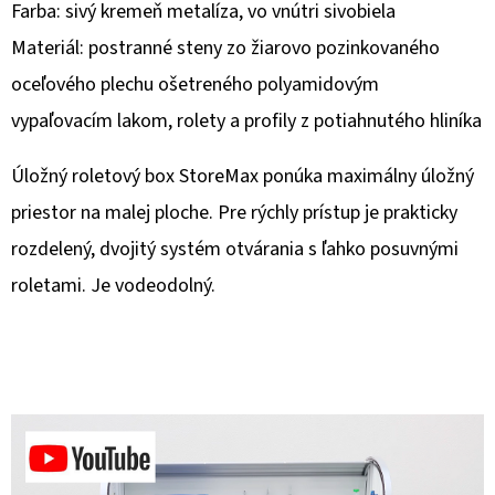
Farba: sivý kremeň metalíza, vo vnútri sivobiela
O
Materiál: postranné steny zo žiarovo pozinkovaného
D
oceľového plechu ošetreného polyamidovým
P
vypaľovacím lakom, rolety a profily z potiahnutého hliníka
O
R
Úložný roletový box StoreMax ponúka maximálny úložný
Ú
priestor na malej ploche. Pre rýchly prístup je prakticky
Č
A
rozdelený, dvojitý systém otvárania s ľahko posuvnými
M
roletami. Je vodeodolný.
E