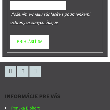
Vložením e-mailu súhlasíte s
podmienkami
ochrany osobných údajov
PRIHLÁSIŤ SA
Z
Á
P
Facebook
Instagram
YouTube
Ä
INFORMÁCIE PRE VÁS
T
I
Ponuka Biohort