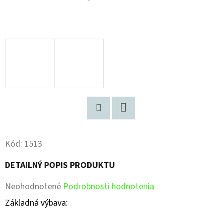
Pinterest
Facebook
Kód:
1513
DETAILNÝ POPIS PRODUKTU
Priemerné
Neohodnotené
Podrobnosti hodnotenia
hodnotenie
Základná výbava:
produktu