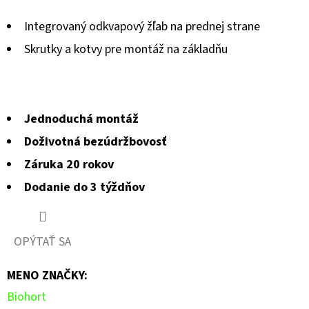
produktu
Integrovaný odkvapový žľab na prednej strane
je
Skrutky a kotvy pre montáž na základňu
0,0
z
5
Jednoduchá montáž
hviezdičiek.
Doživotná bezúdržbovosť
Záruka 20 rokov
Dodanie do 3 týždňov
OPÝTAŤ SA
MENO ZNAČKY
:
Biohort