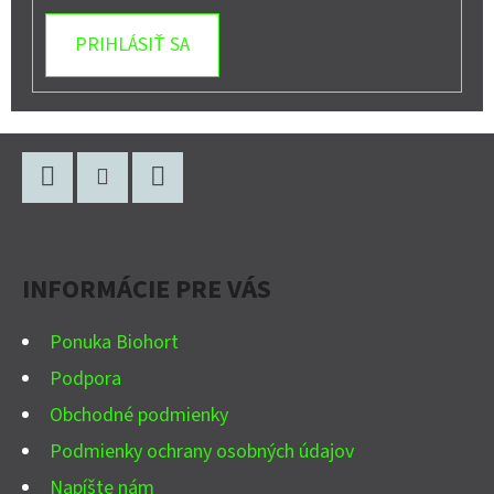
PRIHLÁSIŤ SA
Z
Á
P
Facebook
Instagram
YouTube
Ä
INFORMÁCIE PRE VÁS
T
I
Ponuka Biohort
E
Podpora
Obchodné podmienky
Podmienky ochrany osobných údajov
Napíšte nám