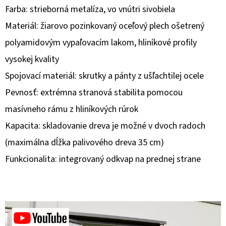
Farba: strieborná metalíza, vo vnútri sivobiela
O
Materiál: žiarovo pozinkovaný oceľový plech ošetrený
D
polyamidovým vypaľovacím lakom, hliníkové profily
P
vysokej kvality
O
R
Spojovací materiál: skrutky a pánty z ušľachtilej ocele
Ú
Pevnosť: extrémna stranová stabilita pomocou
Č
masívneho rámu z hliníkových rúrok
A
M
Kapacita: skladovanie dreva je možné v dvoch radoch
E
(maximálna dĺžka palivového dreva 35 cm)
Funkcionalita: integrovaný odkvap na prednej strane