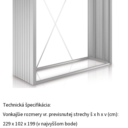
E
T
E
N
Á
J
S
Ť
?
Technická špecifikácia:
HĽADAŤ
Vonkajšie rozmery vr. previsnutej strechy š x h x v (cm):
229 x 102 x 199 (v najvyššom bode)