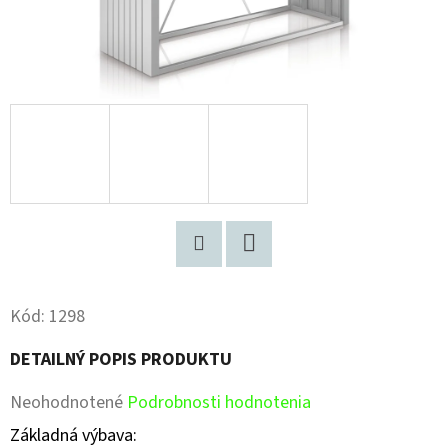
Pinterest
Facebook
Kód:
1298
DETAILNÝ POPIS PRODUKTU
Priemerné
Neohodnotené
Podrobnosti hodnotenia
hodnotenie
Základná výbava: