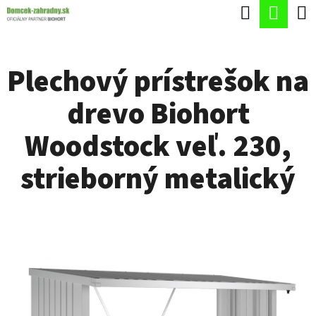
K
Hľadať
Nák
Prejsť
O
Späť
Späť
na
koší
Š
obsah
Plechový prístrešok na
Í
Č
K
drevo Biohort
O
P
Woodstock veľ. 230,
O
strieborný metalický
T
R
E
B
U
J