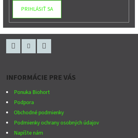
PRIHLÁSIŤ SA
Z
Á
P
Facebook
Instagram
YouTube
Ä
INFORMÁCIE PRE VÁS
T
I
Ponuka Biohort
E
Podpora
Obchodné podmienky
Podmienky ochrany osobných údajov
Napíšte nám