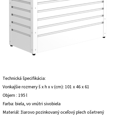
E
T
E
N
Á
J
S
Ť
?
Technická špecifikácia:
Vonkajšie rozmery š x h x v (cm): 101 x 46 x 61
Objem : 195 l
HĽADAŤ
Farba: biela, vo vnútri sivobiela
Materiál: žiarovo pozinkovaný oceľový plech ošetrený