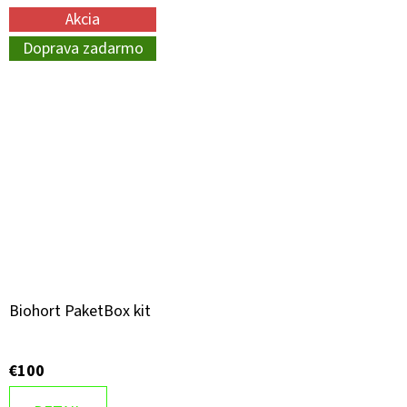
Akcia
Doprava zadarmo
Biohort PaketBox kit
€100