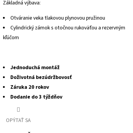
hodnotenie
Základná výbava:
produktu
Otváranie veka tlakovou plynovou pružinou
je
Cylindrický zámok s otočnou rukoväťou a rezervným
0,0
kľúčom
z
5
hviezdičiek.
Jednoduchá montáž
Doživotná bezúdržbovosť
Záruka 20 rokov
Dodanie do 3 týždňov
OPÝTAŤ SA