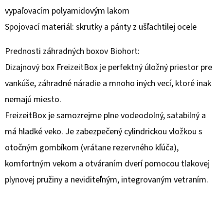
vypaľovacím polyamidovým lakom
O
Spojovací materiál: skrutky a pánty z ušľachtilej ocele
D
P
Prednosti záhradných boxov Biohort:
O
Dizajnový box FreizeitBox je perfektný úložný priestor pre
R
Ú
vankúše, záhradné náradie a mnoho iných vecí, ktoré inak
Č
nemajú miesto.
A
FreizeitBox je samozrejme plne vodeodolný, satabilný a
M
má hladké veko. Je zabezpečený cylindrickou vložkou s
E
otočným gombíkom (vrátane rezervného kľúča),
komfortným vekom a otváraním dverí pomocou tlakovej
plynovej pružiny a neviditeľným, integrovaným vetraním.