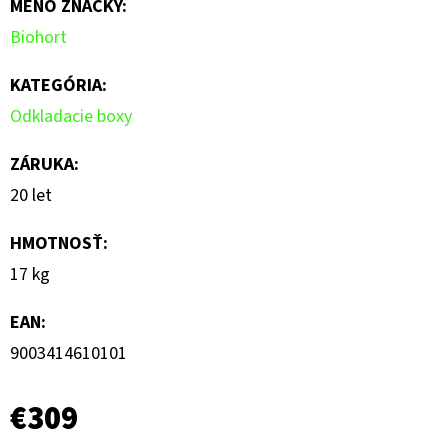
MENO ZNAČKY
:
Biohort
KATEGÓRIA
:
Odkladacie boxy
ZÁRUKA
:
20 let
HMOTNOSŤ
:
17 kg
EAN
:
9003414610101
€309