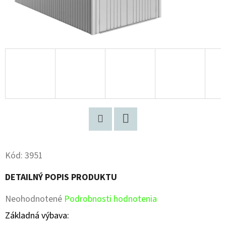
Pinterest
Facebook
Kód:
3951
DETAILNÝ POPIS PRODUKTU
Priemerné
Neohodnotené
Podrobnosti hodnotenia
hodnotenie
Základná výbava: