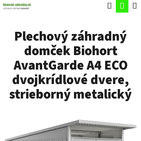
K
Hľadať
Nák
Prejsť
O
Späť
Späť
na
koší
Š
obsah
Plechový záhradný
Í
Č
K
domček Biohort
O
P
AvantGarde A4 ECO
O
dvojkrídlové dvere,
T
R
strieborný metalický
E
B
U
J