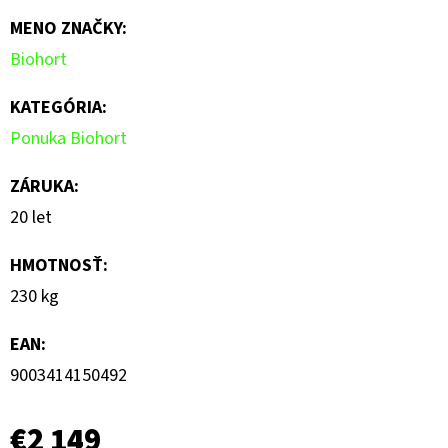
MENO ZNAČKY
:
Biohort
KATEGÓRIA
:
Ponuka Biohort
ZÁRUKA
:
20 let
HMOTNOSŤ
:
230 kg
EAN
:
9003414150492
€2 149