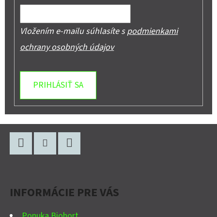
Vložením e-mailu súhlasíte s
podmienkami
ochrany osobných údajov
PRIHLÁSIŤ SA
Z
Á
P
Facebook
Instagram
YouTube
Ä
INFORMÁCIE PRE VÁS
T
I
Ponuka Biohort