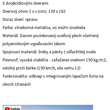
S dvojkrídlovými dverami
O
Dverový otvor š x v (cm): 139 x 182
D
Doraz dverí: vpravo
P
Farba: strieborná metalíza, vo vnútri sivobiela
O
R
Materiál: žiarom pozinkovaný oceľový plech ošetrený
Ú
polyamidovým vypaľovacím lakom
Č
Spojovací materiál: šrúby a pánty z ušľachtilej ocele
A
Pevnosť: vysoká stabilita - zaťaženie snehom 150 kg/m2,
M
E
odolný proti búrke (150 km/h, sila vetru 12)
Funkcionalita: odkvap s integrovaným lapačom lístia na
oboch stranách