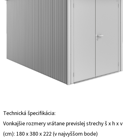
E
T
E
N
Á
J
S
Ť
?
Technická špecifikácia:
HĽADAŤ
Vonkajšie rozmery vrátane previslej strechy š x h x v
(cm): 180 x 380 x 222 (v najvyššom bode)