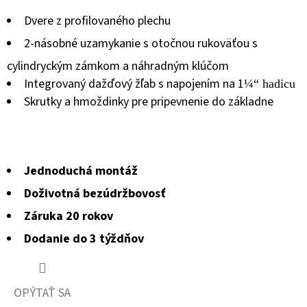
produktu
Dvere z profilovaného plechu
je
2-násobné uzamykanie s otočnou rukoväťou s
0,0
cylindryckým zámkom a náhradným klúčom
z
Integrovaný dažďový žľab s napojením na 1
¼
“ hadicu
5
Skrutky a hmoždinky pre pripevnenie do základne
hviezdičiek.
Jednoduchá montáž
Doživotná bezúdržbovosť
Záruka 20 rokov
Dodanie do 3 týždňov
OPÝTAŤ SA