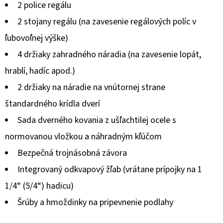
2 police regálu
je
2 stojany regálu (na zavesenie regálových políc v
0,0
ľubovoľnej výške)
z
4 držiaky zahradného náradia (na zavesenie lopát,
5
hrablí, hadíc apod.)
hviezdičiek.
2 držiaky na náradie na vnútornej strane
štandardného krídla dverí
Sada dverného kovania z ušľachtilej ocele s
normovanou vložkou a náhradným kľúčom
Bezpečná trojnásobná závora
Integrovaný odkvapový žľab (vrátane prípojky na 1
1/4“ (5/4“) hadicu)
Šrúby a hmoždinky na pripevnenie podlahy