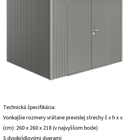
E
T
E
N
Á
J
S
Ť
?
Technická špecifikácia:
Vonkajšie rozmery vrátane previslej strechy š x h x v
HĽADAŤ
(cm): 260 x 260 x 218 (v najvyššom bode)
S dvojkrídlovými dverami