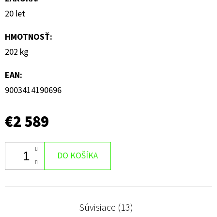
20 let
HMOTNOSŤ
:
202 kg
EAN
:
9003414190696
€2 589
DO KOŠÍKA
Súvisiace (13)