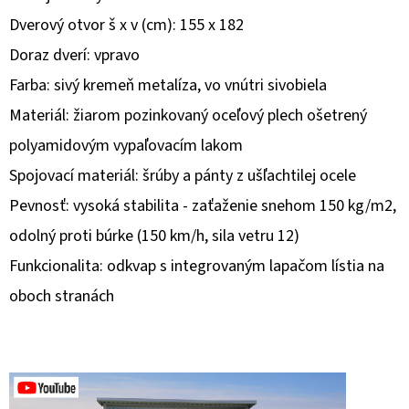
Dverový otvor š x v (cm): 155 x 182
O
Doraz dverí: vpravo
D
Farba: sivý kremeň metalíza, vo vnútri sivobiela
P
O
Materiál: žiarom pozinkovaný oceľový plech ošetrený
R
polyamidovým vypaľovacím lakom
Ú
Spojovací materiál: šrúby a pánty z ušľachtilej ocele
Č
A
Pevnosť: vysoká stabilita - zaťaženie snehom 150 kg/m2,
M
odolný proti búrke (150 km/h, sila vetru 12)
E
Funkcionalita: odkvap s integrovaným lapačom lístia na
oboch stranách