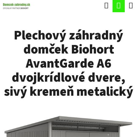
K
Hľadať
Nák
Prejsť
O
Späť
Späť
na
koší
Š
obsah
Plechový záhradný
Í
Č
K
domček Biohort
O
P
AvantGarde A6
O
dvojkrídlové dvere,
T
R
sivý kremeň metalický
E
B
U
J