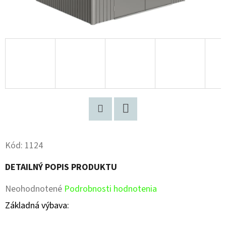
Pinterest
Facebook
Kód:
1124
DETAILNÝ POPIS PRODUKTU
Priemerné
Neohodnotené
Podrobnosti hodnotenia
hodnotenie
Základná výbava:
produktu