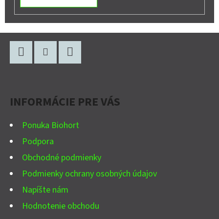
Z
Á
P
Facebook
Instagram
YouTube
Ä
INFORMÁCIE PRE VÁS
T
I
Ponuka Biohort
E
Podpora
Obchodné podmienky
Podmienky ochrany osobných údajov
Napíšte nám
Hodnotenie obchodu