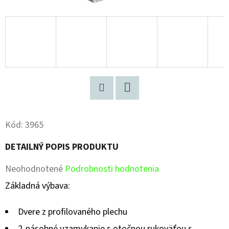
Pinterest
Facebook
Kód:
3965
DETAILNÝ POPIS PRODUKTU
Priemerné
Neohodnotené
Podrobnosti hodnotenia
hodnotenie
Základná výbava:
produktu
Dvere z profilovaného plechu
je
2-násobné uzamykanie s otočnou rukoväťou s