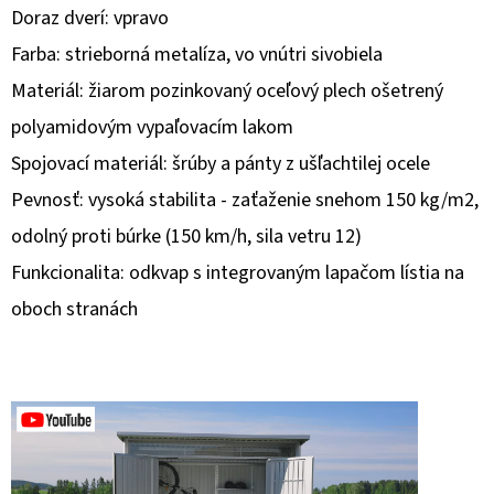
Doraz dverí: vpravo
O
Farba: strieborná metalíza, vo vnútri sivobiela
D
Materiál: žiarom pozinkovaný oceľový plech ošetrený
P
polyamidovým vypaľovacím lakom
O
R
Spojovací materiál: šrúby a pánty z ušľachtilej ocele
Ú
Pevnosť: vysoká stabilita - zaťaženie snehom 150 kg/m2,
Č
odolný proti búrke (150 km/h, sila vetru 12)
A
Funkcionalita: odkvap s integrovaným lapačom lístia na
M
E
oboch stranách