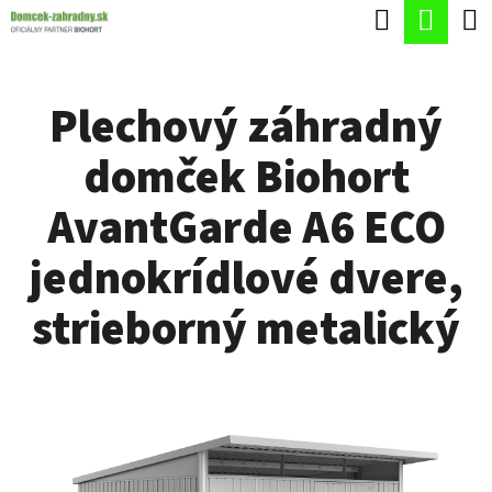
K
Hľadať
Nák
Prejsť
O
Späť
Späť
na
koší
Š
obsah
Plechový záhradný
Í
Č
K
domček Biohort
O
P
AvantGarde A6 ECO
O
jednokrídlové dvere,
T
R
strieborný metalický
E
B
U
J