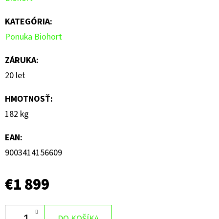
KATEGÓRIA
:
Ponuka Biohort
ZÁRUKA
:
20 let
HMOTNOSŤ
:
182 kg
EAN
:
9003414156609
€1 899
DO KOŠÍKA