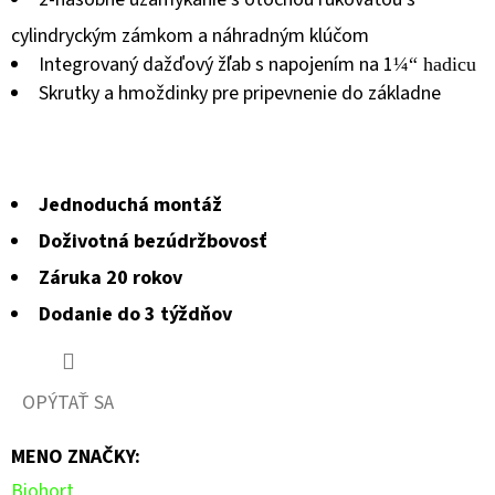
0,0
cylindryckým zámkom a náhradným klúčom
z
Integrovaný dažďový žľab s napojením na 1
¼
“ hadicu
5
Skrutky a hmoždinky pre pripevnenie do základne
hviezdičiek.
Jednoduchá montáž
Doživotná bezúdržbovosť
Záruka 20 rokov
Dodanie do 3 týždňov
OPÝTAŤ SA
MENO ZNAČKY
:
Biohort