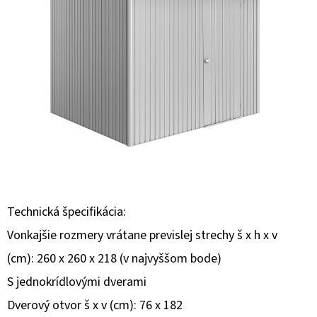
E
T
E
N
Á
J
S
Ť
?
Technická špecifikácia:
Vonkajšie rozmery vrátane previslej strechy š x h x v
(cm): 260 x 260 x 218 (v najvyššom bode)
HĽADAŤ
S jednokrídlovými dverami
Dverový otvor š x v (cm): 76 x 182