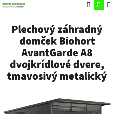
K
Hľadať
Nák
Prejsť
O
Späť
Späť
na
koší
Š
obsah
Plechový záhradný
Í
Č
K
domček Biohort
O
P
AvantGarde A8
O
dvojkrídlové dvere,
T
R
tmavosivý metalický
E
B
U
J