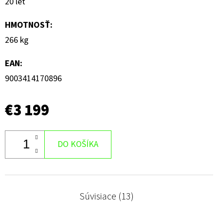
20 let
HMOTNOSŤ
:
266 kg
EAN
:
9003414170896
€3 199
DO KOŠÍKA
Súvisiace (13)