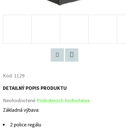
Pinterest
Facebook
Kód:
1129
DETAILNÝ POPIS PRODUKTU
Priemerné
Neohodnotené
Podrobnosti hodnotenia
hodnotenie
Základná výbava:
produktu
2 police regálu
je