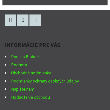
Z
Á
P
Facebook
Instagram
YouTube
Ä
INFORMÁCIE PRE VÁS
T
I
Ponuka Biohort
E
Podpora
Obchodné podmienky
Podmienky ochrany osobných údajov
Napíšte nám
Hodnotenie obchodu