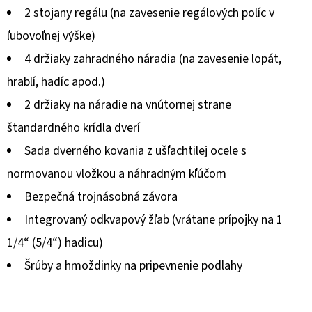
2 stojany regálu (na zavesenie regálových políc v
0,0
ľubovoľnej výške)
z
4 držiaky zahradného náradia (na zavesenie lopát,
5
hrablí, hadíc apod.)
hviezdičiek.
2 držiaky na náradie na vnútornej strane
štandardného krídla dverí
Sada dverného kovania z ušľachtilej ocele s
normovanou vložkou a náhradným kľúčom
Bezpečná trojnásobná závora
Integrovaný odkvapový žľab (vrátane prípojky na 1
1/4“ (5/4“) hadicu)
Šrúby a hmoždinky na pripevnenie podlahy