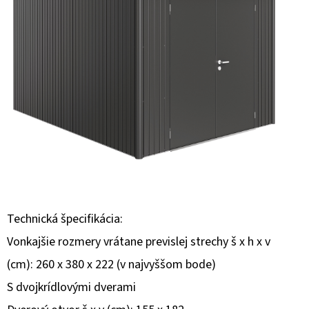
E
T
E
N
Á
J
S
Ť
?
Technická špecifikácia:
Vonkajšie rozmery vrátane previslej strechy š x h x v
(cm): 260 x 380 x 222 (v najvyššom bode)
HĽADAŤ
S dvojkrídlovými dverami