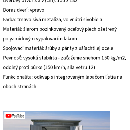
Dverový otvor š x v (cm): 155 x 182
Doraz dverí: vpravo
O
D
Farba: tmavo sivá metalíza, vo vnútri sivobiela
P
Materiál: žiarom pozinkovaný oceľový plech ošetrený
O
polyamidovým vypaľovacím lakom
R
Spojovací materiál: šrúby a pánty z ušľachtilej ocele
Ú
Č
Pevnosť: vysoká stabilita - zaťaženie snehom 150 kg/m2,
A
odolný proti búrke (150 km/h, sila vetru 12)
M
Funkcionalita: odkvap s integrovaným lapačom lístia na
E
oboch stranách