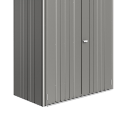
E
T
E
N
Á
J
S
Ť
?
HĽADAŤ