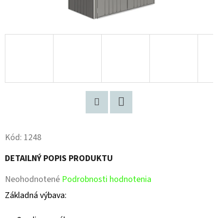
Pinterest
Facebook
Kód:
1248
DETAILNÝ POPIS PRODUKTU
Priemerné
Neohodnotené
Podrobnosti hodnotenia
hodnotenie
Základná výbava:
produktu