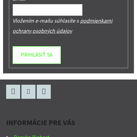
Vložením e-mailu súhlasíte s
podmienkami
ochrany osobných údajov
PRIHLÁSIŤ SA
Z
Á
P
Facebook
Instagram
YouTube
Ä
INFORMÁCIE PRE VÁS
T
I