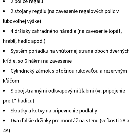
2 police regálu
je
2 stojany regálu (na zavesenie regálových políc v
0,0
ľubovoľnej výške)
z
4 držiaky zahradného náradia (na zavesenie lopát,
5
hrablí, hadíc apod.)
hviezdičiek.
Systém poriadku na vnútornej strane oboch dverných
krídiel so 6 hákmi na zavesenie
Cylindrický zámok s otočnou rukoväťou a rezervným
kľúčom
S obojstrannými odkvapovými žľabmi (vr. pripojenie
pre 1“ hadicu)
Skrutky a kotvy na pripevnenie podlahy
Dva ďalšie držiaky pre montáž na stenu (veľkosti 2A a
4A)