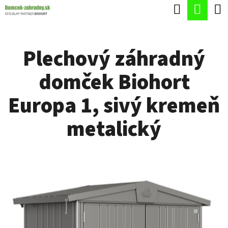
K
Hľadať
Nák
Prejsť
O
Späť
Späť
na
koší
Š
obsah
Plechový záhradný
Í
Č
K
domček Biohort
O
P
Europa 1, sivý kremeň
O
metalický
T
R
E
B
U
J