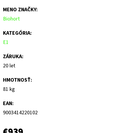
MENO ZNAČKY
:
Biohort
KATEGÓRIA
:
E1
ZÁRUKA
:
20 let
HMOTNOSŤ
:
81 kg
EAN
:
9003414220102
€939