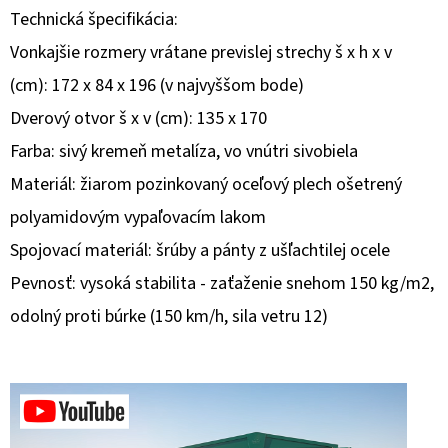
Technická špecifikácia:
O
Vonkajšie rozmery vrátane previslej strechy š x h x v
D
(cm): 172 x 84 x 196 (v najvyššom bode)
P
Dverový otvor š x v (cm): 135 x 170
O
R
Farba: sivý kremeň metalíza, vo vnútri sivobiela
Ú
Materiál: žiarom pozinkovaný oceľový plech ošetrený
Č
polyamidovým vypaľovacím lakom
A
M
Spojovací materiál: šrúby a pánty z ušľachtilej ocele
E
Pevnosť: vysoká stabilita - zaťaženie snehom 150 kg/m2,
odolný proti búrke (150 km/h, sila vetru 12)