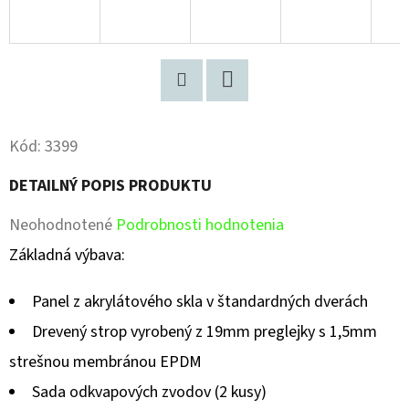
Pinterest
Facebook
Kód:
3399
DETAILNÝ POPIS PRODUKTU
Priemerné
Neohodnotené
Podrobnosti hodnotenia
hodnotenie
Základná výbava:
produktu
Panel z akrylátového skla v štandardných dverách
je
Drevený strop vyrobený z 19mm preglejky s 1,5mm
0,0
strešnou membránou EPDM
z
Sada odkvapových zvodov (2 kusy)
5