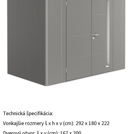
E
T
E
N
Á
J
S
Ť
?
Technická špecifikácia:
HĽADAŤ
Vonkajšie rozmery š x h x v (cm): 292 x 180 x 222
Dverový otvor: š x v (cm): 167 x 200