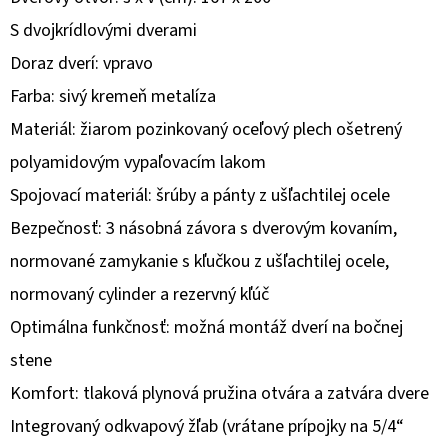
S dvojkrídlovými dverami
O
Doraz dverí: vpravo
D
P
Farba: sivý kremeň metalíza
O
Materiál: žiarom pozinkovaný oceľový plech ošetrený
R
polyamidovým vypaľovacím lakom
Ú
Spojovací materiál: šrúby a pánty z ušľachtilej ocele
Č
A
Bezpečnosť: 3 násobná závora s dverovým kovaním,
M
normované zamykanie s kľučkou z ušľachtilej ocele,
E
normovaný cylinder a rezervný kľúč
Optimálna funkčnosť: možná montáž dverí na bočnej
stene
Komfort: tlaková plynová pružina otvára a zatvára dvere
Integrovaný odkvapový žľab (vrátane prípojky na 5/4“