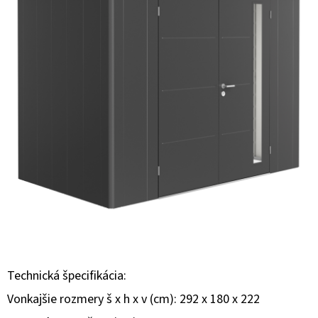
E
T
E
N
Á
J
S
Ť
?
Technická špecifikácia:
HĽADAŤ
Vonkajšie rozmery š x h x v (cm): 292 x 180 x 222