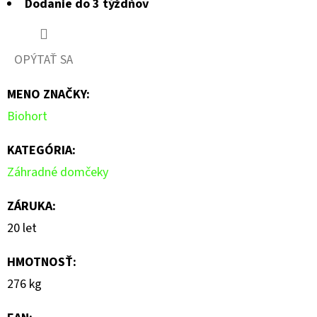
Dodanie do 3 týždňov
OPÝTAŤ SA
MENO ZNAČKY
:
Biohort
KATEGÓRIA
:
Záhradné domčeky
ZÁRUKA
:
20 let
HMOTNOSŤ
:
276 kg