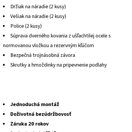
5
Držiak na náradie (2 kusy)
hviezdičiek.
Vešiak na náradie (2 kusy)
Police (2 kusy)
Súprava dverného kovania z ušľachtilej ocele s
normovanou vložkou a rezervným kľúčom
Bezpečná trojnásobná závora
Skrutky a hmoždinky na pripevnenie podlahy
Jednoduchá montáž
Doživotná bezúdržbovosť
Záruka 20 rokov