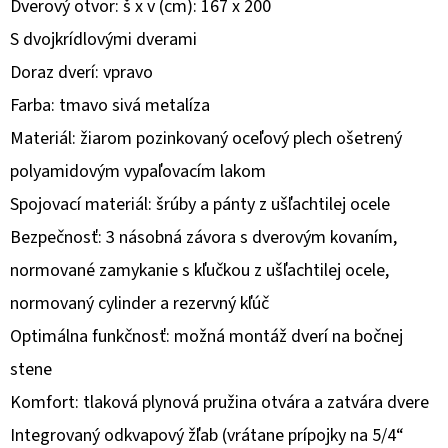
Dverový otvor: š x v (cm): 167 x 200
S dvojkrídlovými dverami
O
D
Doraz dverí: vpravo
P
Farba: tmavo sivá metalíza
O
Materiál: žiarom pozinkovaný oceľový plech ošetrený
R
polyamidovým vypaľovacím lakom
Ú
Č
Spojovací materiál: šrúby a pánty z ušľachtilej ocele
A
Bezpečnosť: 3 násobná závora s dverovým kovaním,
M
normované zamykanie s kľučkou z ušľachtilej ocele,
E
normovaný cylinder a rezervný kľúč
Optimálna funkčnosť: možná montáž dverí na bočnej
stene
Komfort: tlaková plynová pružina otvára a zatvára dvere
Integrovaný odkvapový žľab (vrátane prípojky na 5/4“