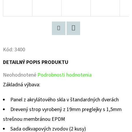
Pinterest
Facebook
Kód:
3400
DETAILNÝ POPIS PRODUKTU
Priemerné
Neohodnotené
Podrobnosti hodnotenia
hodnotenie
Základná výbava:
produktu
Panel z akrylátového skla v štandardných dverách
je
Drevený strop vyrobený z 19mm preglejky s 1,5mm
0,0
strešnou membránou EPDM
z
Sada odkvapových zvodov (2 kusy)