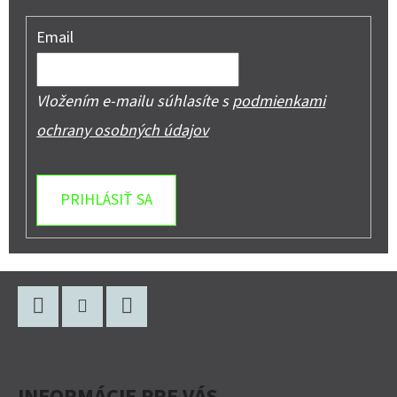
Email
Vložením e-mailu súhlasíte s
podmienkami
ochrany osobných údajov
PRIHLÁSIŤ SA
Z
Á
P
Facebook
Instagram
YouTube
Ä
INFORMÁCIE PRE VÁS