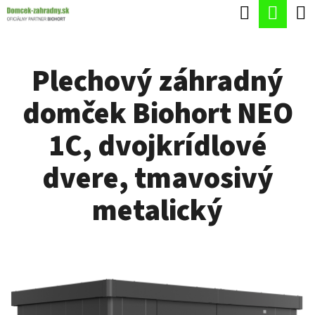
K
Hľadať
Nák
Prejsť
O
Späť
Späť
na
koší
Š
obsah
Plechový záhradný
Í
Č
K
domček Biohort NEO
O
P
1C, dvojkrídlové
O
dvere, tmavosivý
T
R
metalický
E
B
U
J