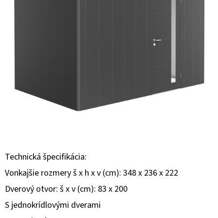
E
T
E
N
Á
J
S
Ť
?
Technická špecifikácia:
Vonkajšie rozmery š x h x v (cm): 348 x 236 x 222
Dverový otvor: š x v (cm): 83 x 200
HĽADAŤ
S jednokrídlovými dverami