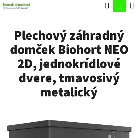
K
Hľadať
Nák
Prejsť
O
Späť
Späť
na
koší
Š
obsah
Plechový záhradný
Í
Č
K
domček Biohort NEO
O
P
2D, jednokrídlové
O
dvere, tmavosivý
T
R
metalický
E
B
U
J