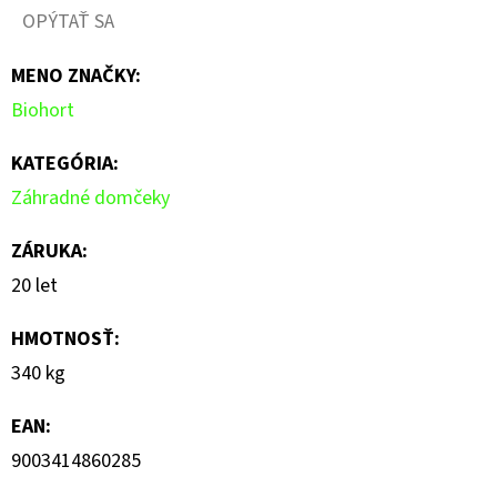
OPÝTAŤ SA
MENO ZNAČKY
:
Biohort
KATEGÓRIA
:
Záhradné domčeky
ZÁRUKA
:
20 let
HMOTNOSŤ
:
340 kg
EAN
:
9003414860285