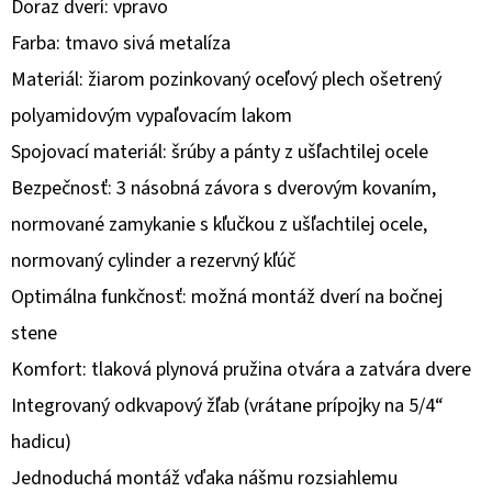
Doraz dverí: vpravo
Farba: tmavo sivá metalíza
O
D
Materiál: žiarom pozinkovaný oceľový plech ošetrený
P
polyamidovým vypaľovacím lakom
O
Spojovací materiál: šrúby a pánty z ušľachtilej ocele
R
Ú
Bezpečnosť: 3 násobná závora s dverovým kovaním,
Č
normované zamykanie s kľučkou z ušľachtilej ocele,
A
normovaný cylinder a rezervný kľúč
M
Optimálna funkčnosť: možná montáž dverí na bočnej
E
stene
Komfort: tlaková plynová pružina otvára a zatvára dvere
Integrovaný odkvapový žľab (vrátane prípojky na 5/4“
hadicu)
Jednoduchá montáž vďaka nášmu rozsiahlemu