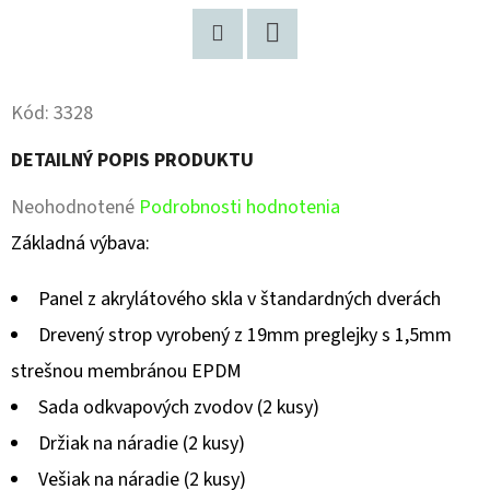
Pinterest
Facebook
Kód:
3328
DETAILNÝ POPIS PRODUKTU
Priemerné
Neohodnotené
Podrobnosti hodnotenia
hodnotenie
Základná výbava:
produktu
Panel z akrylátového skla v štandardných dverách
je
Drevený strop vyrobený z 19mm preglejky s 1,5mm
0,0
strešnou membránou EPDM
z
Sada odkvapových zvodov (2 kusy)
5
Držiak na náradie (2 kusy)
hviezdičiek.
Vešiak na náradie (2 kusy)