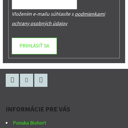
Vložením e-mailu súhlasíte s
podmienkami
ochrany osobných údajov
PRIHLÁSIŤ SA
Z
Á
P
Facebook
Instagram
YouTube
Ä
INFORMÁCIE PRE VÁS
T
I
Ponuka Biohort