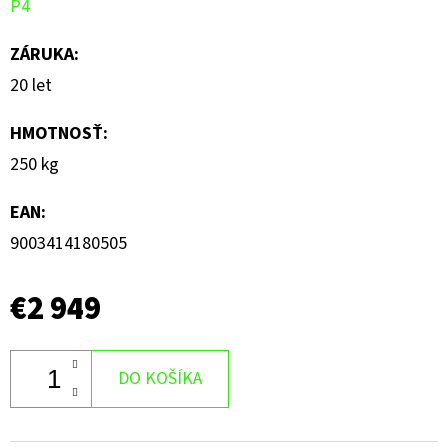
P4
ZÁRUKA
:
20 let
HMOTNOSŤ
:
250 kg
EAN
:
9003414180505
€2 949
DO KOŠÍKA