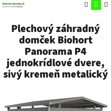
K
Hľadať
Nák
Prejsť
O
Späť
Späť
na
koší
Š
obsah
Plechový záhradný
Í
Č
K
domček Biohort
O
P
Panorama P4
O
jednokrídlové dvere,
T
R
sivý kremeň metalický
E
B
U
J