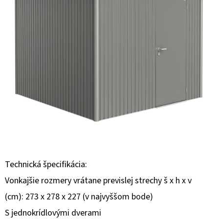
E
T
E
N
Á
J
S
Ť
?
Technická špecifikácia:
Vonkajšie rozmery vrátane previslej strechy š x h x v
HĽADAŤ
(cm): 273 x 278 x 227 (v najvyššom bode)
S jednokrídlovými dverami