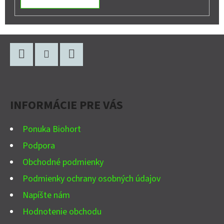
Z
Á
P
Facebook
Instagram
YouTube
Ä
INFORMÁCIE PRE VÁS
T
I
Ponuka Biohort
E
Podpora
Obchodné podmienky
Podmienky ochrany osobných údajov
Napíšte nám
Hodnotenie obchodu