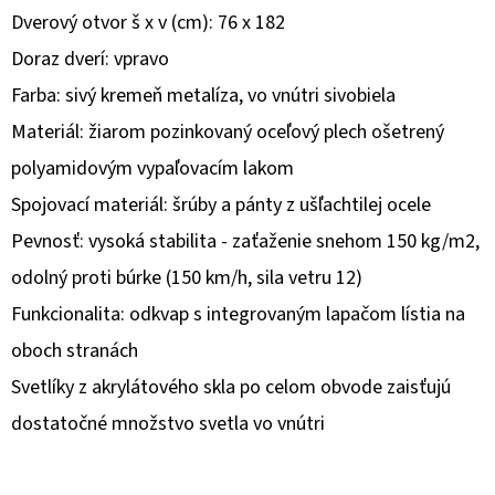
Dverový otvor š x v (cm): 76 x 182
O
Doraz dverí: vpravo
D
Farba: sivý kremeň metalíza, vo vnútri sivobiela
P
O
Materiál: žiarom pozinkovaný oceľový plech ošetrený
R
polyamidovým vypaľovacím lakom
Ú
Spojovací materiál: šrúby a pánty z ušľachtilej ocele
Č
Pevnosť: vysoká stabilita - zaťaženie snehom 150 kg/m2,
A
M
odolný proti búrke (150 km/h, sila vetru 12)
E
Funkcionalita: odkvap s integrovaným lapačom lístia na
oboch stranách
Svetlíky z akrylátového skla po celom obvode zaisťujú
dostatočné množstvo svetla vo vnútri