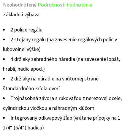
Priemerné
Neohodnotené
Podrobnosti hodnotenia
hodnotenie
Základná výbava:
produktu
2 police regálu
je
2 stojany regálu (na zavesenie regálových políc v
0,0
ľubovoľnej výške)
z
4 držiaky zahradného náradia (na zavesenie lopát,
5
hrablí, hadíc apod.)
hviezdičiek.
2 držiaky na náradie na vnútornej strane
štandardného krídla dverí
Trojnásobná závora s rukoväťou z nerezovej ocele,
cylindrickou vložkou a náhradným kľúčom
Integrovaný odkvapový žľab (vrátane prípojky na 1
1/4“ (5/4“) hadicu)