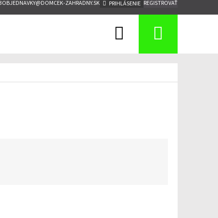
3
OBJEDNAVKY@DOMCEK-ZAHRADNY.SK
REGISTROVAŤ
PRIHLÁSENIE
Hľadať
Nákup
košík