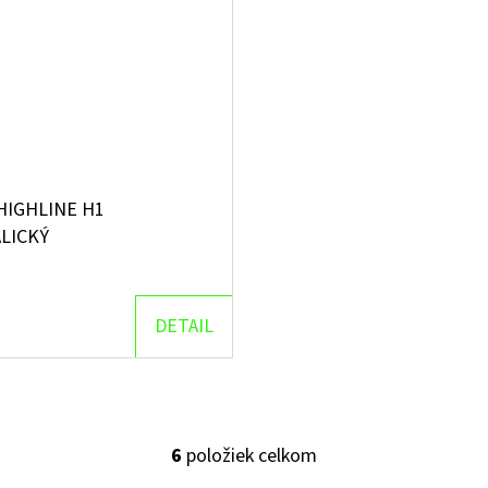
IGHLINE H1
LICKÝ
DETAIL
6
položiek celkom
O