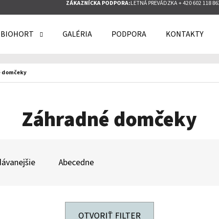
ZÁKAZNÍCKA PODPORA:
LETNÁ PREVÁDZKA + 420 602 118 86
 BIOHORT
GALÉRIA
PODPORA
KONTAKTY
O POTREBUJETE NÁJSŤ?
 domčeky
HĽADAŤ
Záhradné domčeky
ODPORÚČAME
ávanejšie
Abecedne
OTVORIŤ FILTER