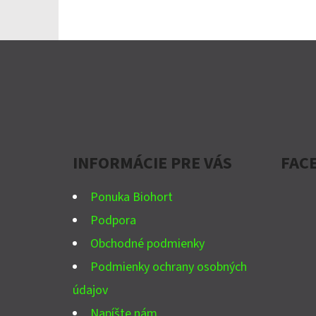
Z
Á
P
Ä
INFORMÁCIE PRE VÁS
FAC
T
I
Ponuka Biohort
E
Podpora
Obchodné podmienky
Podmienky ochrany osobných
údajov
Napíšte nám