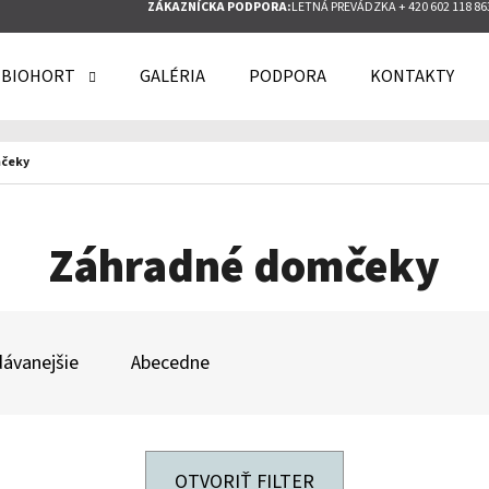
ZÁKAZNÍCKA PODPORA:
LETNÁ PREVÁDZKA + 420 602 118 86
 BIOHORT
GALÉRIA
PODPORA
KONTAKTY
O POTREBUJETE NÁJSŤ?
čeky
HĽADAŤ
Záhradné domčeky
ODPORÚČAME
ávanejšie
Abecedne
OTVORIŤ FILTER