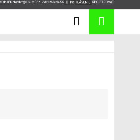
3
OBJEDNAVKY@DOMCEK-ZAHRADNY.SK
REGISTROVAŤ
PRIHLÁSENIE
Hľadať
Nákup
košík