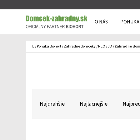
K
Prejsť
O
Späť
Späť
na
O NÁS
PONUKA
Š
do
do
obsah
Í
obchodu
obchodu
Č
K
Domov
/
Ponuka Biohort
/
Záhradné domčeky
/
NEO
/
3D
/
Záhradné dom
R
A
Najdrahšie
Najlacnejšie
Najpred
D
E
N