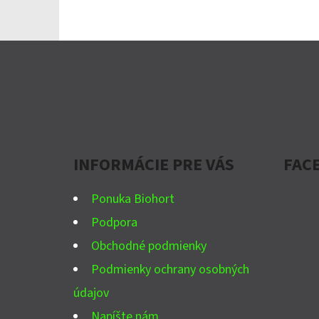
Z
Á
P
Ä
INFORMÁCIE PRE VÁS
FAC
T
I
Ponuka Biohort
E
Podpora
Obchodné podmienky
Podmienky ochrany osobných
údajov
Napíšte nám