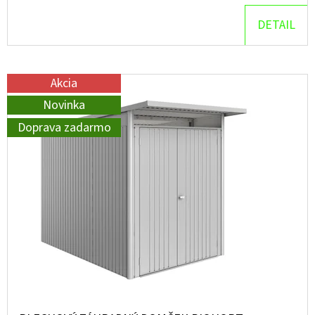
DETAIL
O
D
P
Akcia
O
R
Novinka
Ú
Doprava zadarmo
Č
A
M
E