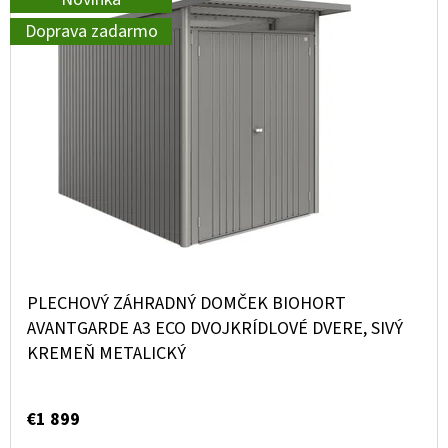
Ý
E
O
P
Doprava zadarmo
T
D
I
E
U
S
N
K
P
Á
T
R
J
O
O
S
V
D
Ť
U
?
K
PLECHOVÝ ZÁHRADNÝ DOMČEK BIOHORT
T
AVANTGARDE A3 ECO DVOJKRÍDLOVÉ DVERE, SIVÝ
KREMEŇ METALICKÝ
O
HĽADAŤ
V
€1 899