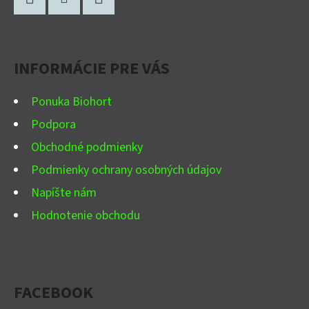
Á
P
Facebook
Instagram
YouTube
Ä
INFORMÁCIE PRE VÁS
T
I
Ponuka Biohort
E
Podpora
Obchodné podmienky
Podmienky ochrany osobných údajov
Napíšte nám
Hodnotenie obchodu
FACEBOOK