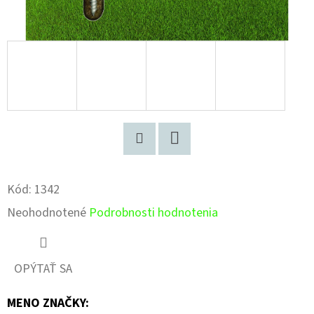
Pinterest
Facebook
Kód:
1342
Priemerné
Neohodnotené
Podrobnosti hodnotenia
hodnotenie
produktu
OPÝTAŤ SA
je
MENO ZNAČKY
:
0,0