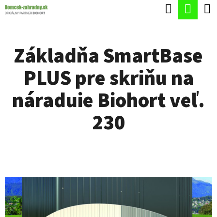
K
Hľadať
Nák
Prejsť
O
Späť
Späť
na
koší
Š
obsah
Základňa SmartBase
Í
Č
K
PLUS pre skriňu na
O
P
náraduie Biohort veľ.
O
230
T
R
E
B
U
J