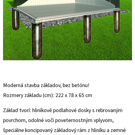
E
T
E
N
Á
J
S
Ť
?
Moderná stavba základov, bez betónu!
Rozmery základu (cm): 222 x 78 x 65 cm
Základ tvorí: hliníkové podlahové dosky s rebrovaným
HĽADAŤ
povrchom, odolné voči poveternostným vplyvom,
špeciálne koncipovaný základový rám z hliníku a zemné