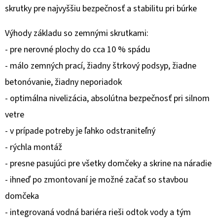
skrutky pre najvyššiu bezpečnosť a stabilitu pri búrke
O
D
Výhody základu so zemnými skrutkami:
P
- pre nerovné plochy do cca 10 % spádu
O
- málo zemných prací, žiadny štrkový podsyp, žiadne
R
betonóvanie, žiadny neporiadok
Ú
Č
- optimálna nivelizácia, absolútna bezpečnosť pri silnom
A
vetre
M
- v prípade potreby je ľahko odstraniteľný
E
- rýchla montáž
- presne pasujúci pre všetky domčeky a skrine na náradie
- ihneď po zmontovaní je možné začať so stavbou
domčeka
- integrovaná vodná bariéra rieši odtok vody a tým