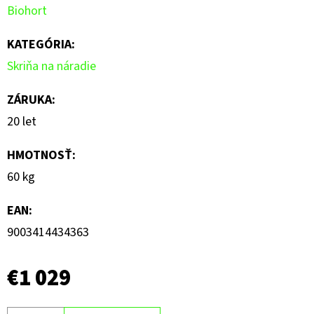
Biohort
z
5
KATEGÓRIA
:
hviezdičiek.
Skriňa na náradie
ZÁRUKA
:
20 let
HMOTNOSŤ
:
60 kg
EAN
:
9003414434363
€1 029