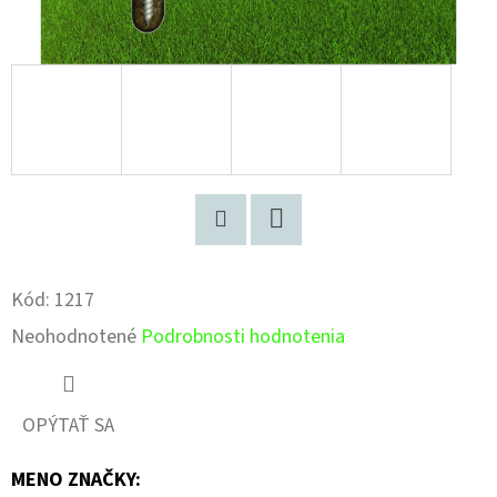
Pinterest
Facebook
Kód:
1217
Priemerné
Neohodnotené
Podrobnosti hodnotenia
hodnotenie
produktu
OPÝTAŤ SA
je
MENO ZNAČKY
:
0,0