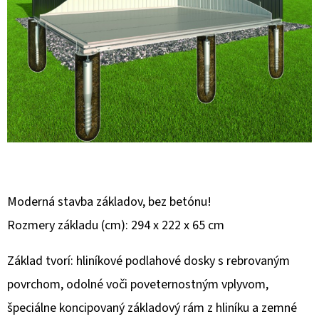
E
T
E
N
Á
J
S
Ť
?
Moderná stavba základov, bez betónu!
Rozmery základu (cm): 294 x 222 x 65 cm
Základ tvorí: hliníkové podlahové dosky s rebrovaným
HĽADAŤ
povrchom, odolné voči poveternostným vplyvom,
špeciálne koncipovaný základový rám z hliníku a zemné