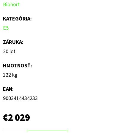
Biohort
z
5
KATEGÓRIA
:
hviezdičiek.
E5
ZÁRUKA
:
20 let
HMOTNOSŤ
:
122 kg
EAN
:
9003414434233
€2 029