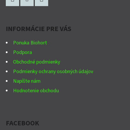
Á
P
Facebook
Instagram
YouTube
Ä
INFORMÁCIE PRE VÁS
T
I
Ponuka Biohort
E
Podpora
Obchodné podmienky
Podmienky ochrany osobných údajov
Napíšte nám
Hodnotenie obchodu
FACEBOOK