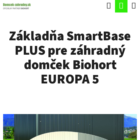
K
Hľadať
Nák
Prejsť
O
Späť
Späť
na
koší
Š
obsah
Základňa SmartBase
Í
Č
K
PLUS pre záhradný
O
P
domček Biohort
O
EUROPA 5
T
R
E
B
U
J