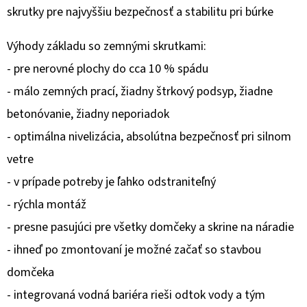
skrutky pre najvyššiu bezpečnosť a stabilitu pri búrke
O
D
Výhody základu so zemnými skrutkami:
P
- pre nerovné plochy do cca 10 % spádu
O
- málo zemných prací, žiadny štrkový podsyp, žiadne
R
betonóvanie, žiadny neporiadok
Ú
Č
- optimálna nivelizácia, absolútna bezpečnosť pri silnom
A
vetre
M
- v prípade potreby je ľahko odstraniteľný
E
- rýchla montáž
- presne pasujúci pre všetky domčeky a skrine na náradie
- ihneď po zmontovaní je možné začať so stavbou
domčeka
- integrovaná vodná bariéra rieši odtok vody a tým