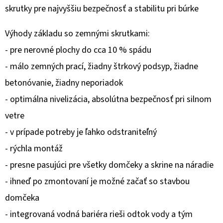
skrutky pre najvyššiu bezpečnosť a stabilitu pri búrke
O
D
Výhody základu so zemnými skrutkami:
P
- pre nerovné plochy do cca 10 % spádu
O
- málo zemných prací, žiadny štrkový podsyp, žiadne
R
betonóvanie, žiadny neporiadok
Ú
Č
- optimálna nivelizácia, absolútna bezpečnosť pri silnom
A
vetre
M
- v prípade potreby je ľahko odstraniteľný
E
- rýchla montáž
- presne pasujúci pre všetky domčeky a skrine na náradie
- ihneď po zmontovaní je možné začať so stavbou
domčeka
- integrovaná vodná bariéra rieši odtok vody a tým