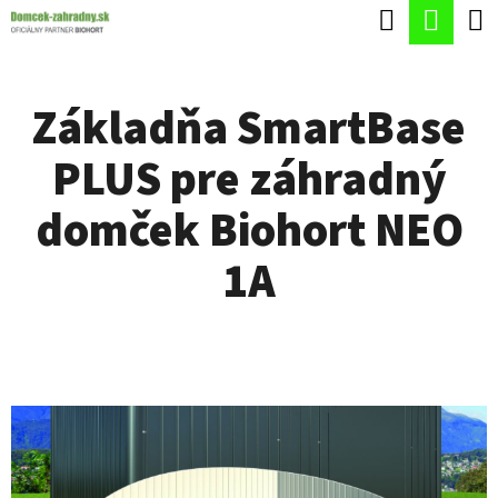
K
Hľadať
Nák
Prejsť
O
Späť
Späť
na
koší
Š
obsah
Základňa SmartBase
Í
Č
K
PLUS pre záhradný
O
P
domček Biohort NEO
O
1A
T
R
E
B
U
J