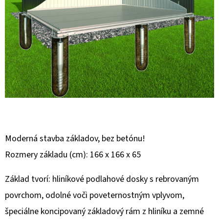
E
T
E
N
Á
J
S
Ť
?
Moderná stavba základov, bez betónu!
Rozmery základu (cm): 166 x 166 x 65
Základ tvorí: hliníkové podlahové dosky s rebrovaným
HĽADAŤ
povrchom, odolné voči poveternostným vplyvom,
špeciálne koncipovaný základový rám z hliníku a zemné