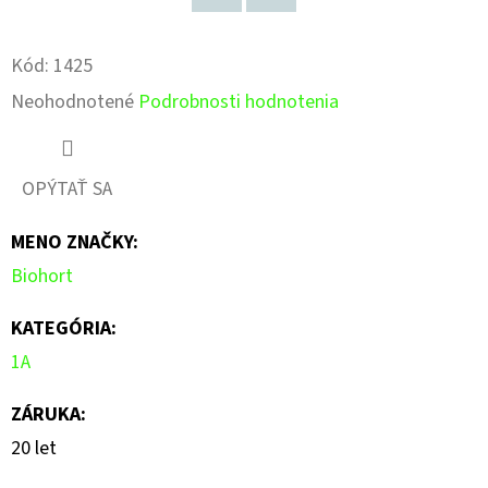
Pinterest
Facebook
Kód:
1425
Priemerné
Neohodnotené
Podrobnosti hodnotenia
hodnotenie
produktu
OPÝTAŤ SA
je
MENO ZNAČKY
:
0,0
Biohort
z
5
KATEGÓRIA
:
hviezdičiek.
1A
ZÁRUKA
:
20 let