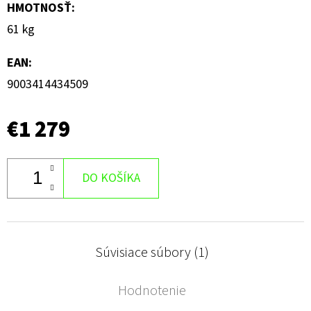
HMOTNOSŤ
:
61 kg
EAN
:
9003414434509
€1 279
DO KOŠÍKA
Súvisiace súbory (1)
Hodnotenie