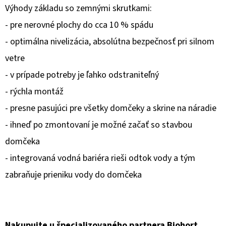
Výhody základu so zemnými skrutkami:
O
- pre nerovné plochy do cca 10 % spádu
D
- optimálna nivelizácia, absolútna bezpečnosť pri silnom
P
vetre
O
R
- v prípade potreby je ľahko odstraniteľný
Ú
- rýchla montáž
Č
- presne pasujúci pre všetky domčeky a skrine na náradie
A
- ihneď po zmontovaní je možné začať so stavbou
M
E
domčeka
- integrovaná vodná bariéra rieši odtok vody a tým
zabraňuje prieniku vody do domčeka
Nakupujte u špecializovaného partnera Biohort