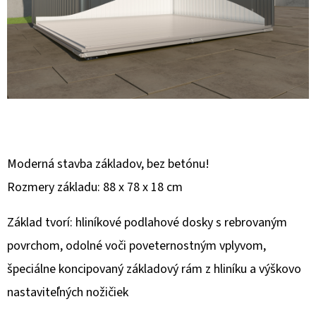
E
T
E
N
Á
J
S
Ť
Moderná stavba základov, bez betónu!
?
Rozmery základu: 88 x 78 x 18 cm
Základ tvorí: hliníkové podlahové dosky s rebrovaným
povrchom, odolné voči poveternostným vplyvom,
špeciálne koncipovaný základový rám z hliníku a výškovo
HĽADAŤ
nastaviteľných nožičiek