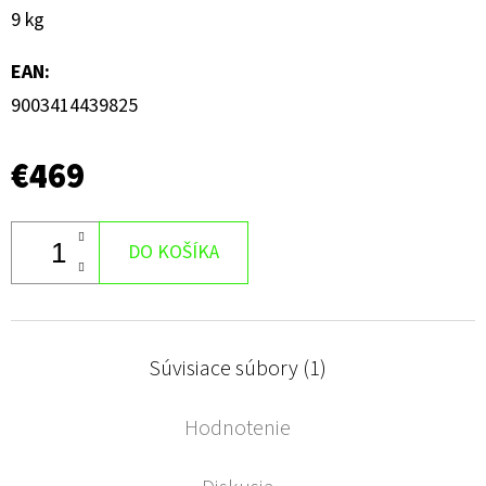
9 kg
EAN
:
9003414439825
€469
DO KOŠÍKA
Súvisiace súbory (1)
Hodnotenie