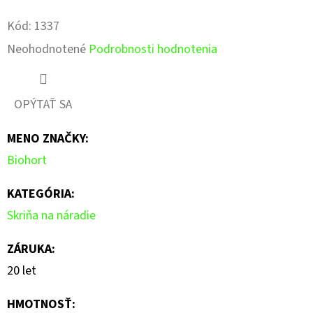
Pinterest
Facebook
Kód:
1337
Priemerné
Neohodnotené
Podrobnosti hodnotenia
hodnotenie
produktu
OPÝTAŤ SA
je
MENO ZNAČKY
:
0,0
Biohort
z
5
KATEGÓRIA
:
hviezdičiek.
Skriňa na náradie
ZÁRUKA
:
20 let
HMOTNOSŤ
: