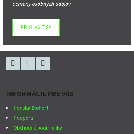
ochrany osobných údajov
PRIHLÁSIŤ SA
Z
Á
P
Facebook
Instagram
YouTube
Ä
INFORMÁCIE PRE VÁS
T
I
Ponuka Biohort
E
Podpora
Obchodné podmienky