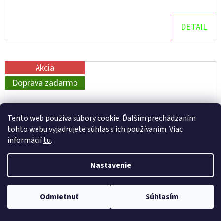
DETAIL
Akcia
Doprava zadarmo
Tento web používa súbory cookie. Ďalším prechádzaním
tohto webu vyjadrujete súhlas s ich používaním. Viac
informácií
tu
.
Nastavenie
Odmietnuť
Súhlasím