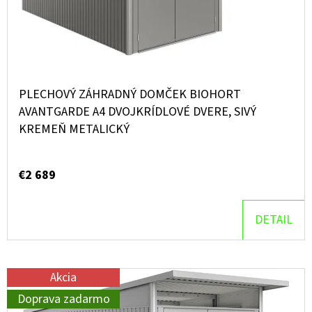
R
O
O
O
V
D
D
U
P
O
K
PLECHOVÝ ZÁHRADNÝ DOMČEK BIOHORT
R
T
AVANTGARDE A4 DVOJKRÍDLOVÉ DVERE, SIVÝ
Ú
KREMEŇ METALICKÝ
O
Č
V
A
M
€2 689
E
DETAIL
Akcia
Doprava zadarmo