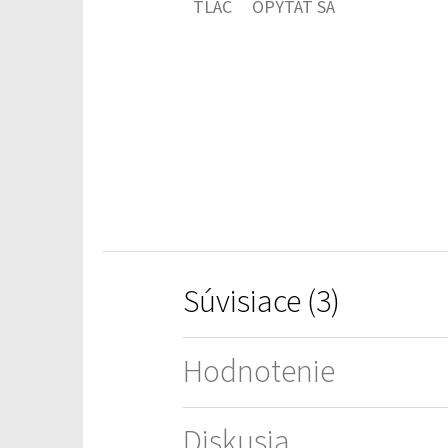
TLAČ
OPÝTAŤ SA
je
0,0
z
5
hviezdičiek.
Súvisiace (3)
Hodnotenie
Diskusia