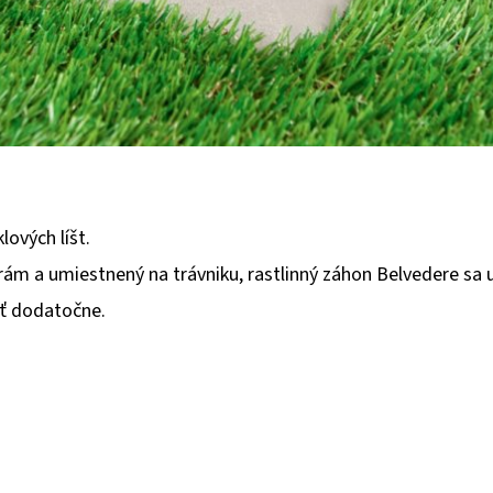
ových líšt.
m a umiestnený na trávniku, rastlinný záhon Belvedere sa um
ať dodatočne.