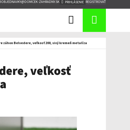
3
OBJEDNAVKY@DOMCEK-ZAHRADNY.SK
REGISTROVAŤ
PRIHLÁSENIE
Hľadať
Nákup
košík
re záhon Belvedere, veľkosť 200, sivý kremeň metalíza
edere, veľkosť
za