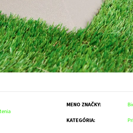
MENO ZNAČKY
:
Bi
tenia
KATEGÓRIA
:
Pr