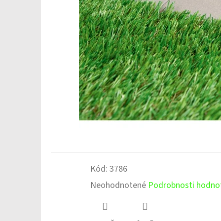
Kód:
3786
Priemerné
Neohodnotené
Podrobnosti hodno
hodnotenie
produktu