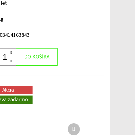
 let
kg
03414163843
DO KOŠÍKA
Akcia
ava zadarmo
Ďalší