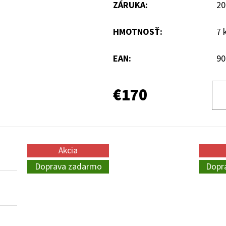
ZÁRUKA
:
20
HMOTNOSŤ
:
7 
EAN
:
90
€170
Akcia
Doprava zadarmo
Dopr