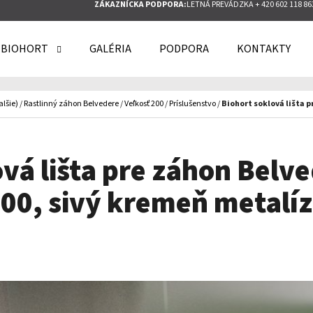
ZÁKAZNÍCKA PODPORA:
LETNÁ PREVÁDZKA + 420 602 118 86
 BIOHORT
GALÉRIA
PODPORA
KONTAKTY
O POTREBUJETE NÁJSŤ?
alšie)
/
Rastlinný záhon Belvedere
/
Veľkosť 200
/
Príslušenstvo
/
Biohort soklová lišta p
HĽADAŤ
vá lišta pre záhon Belv
00, sivý kremeň metalí
ODPORÚČAME