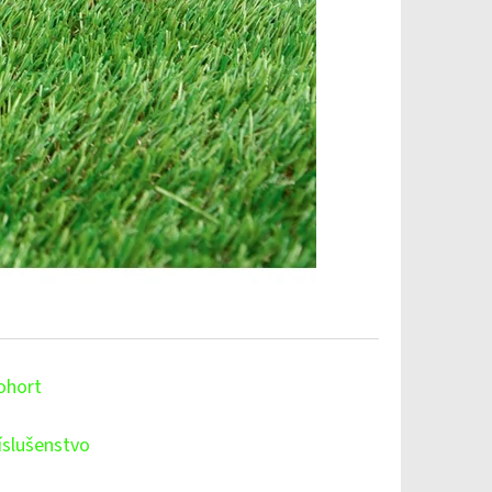
ohort
íslušenstvo