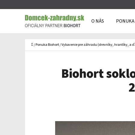
K
Prejsť
O
Späť
Späť
na
O NÁS
PONUKA
Š
do
do
obsah
Í
obchodu
obchodu
Č
K
Domov
/
Ponuka Biohort
/
Vybavenie pre záhradu (drevníky, hrantíky, a ď
Biohort soklo
2