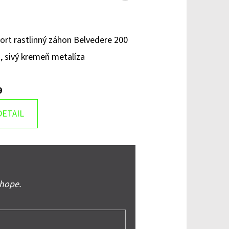
produkt
ort rastlinný záhon Belvedere 200
, sivý kremeň metalíza
9
DETAIL
shope.