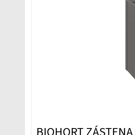
O
V
BIOHORT ZÁSTENA