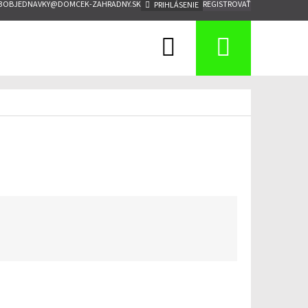
3
OBJEDNAVKY@DOMCEK-ZAHRADNY.SK
REGISTROVAŤ
PRIHLÁSENIE
Hľadať
Nákup
košík