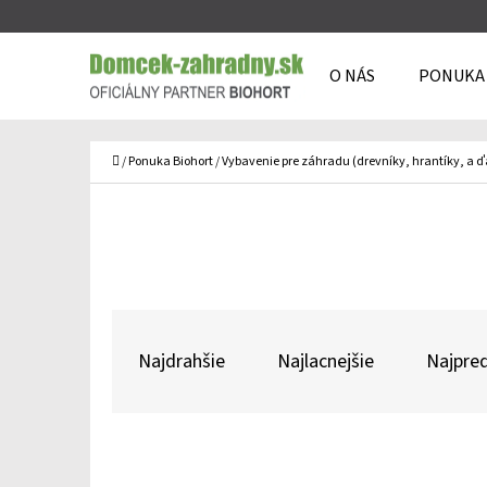
K
Prejsť
O
Späť
Späť
na
O NÁS
PONUKA
Š
do
do
obsah
Í
obchodu
obchodu
Č
K
Domov
/
Ponuka Biohort
/
Vybavenie pre záhradu (drevníky, hrantíky, a ď
R
A
Najdrahšie
Najlacnejšie
Najpred
D
E
N