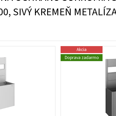
00, SIVÝ KREMEŇ METALÍZ
Akcia
Doprava zadarmo