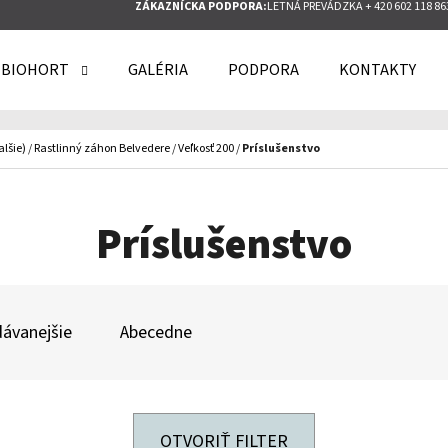
ZÁKAZNÍCKA PODPORA:
LETNÁ PREVÁDZKA + 420 602 118 86
 BIOHORT
GALÉRIA
PODPORA
KONTAKTY
O POTREBUJETE NÁJSŤ?
alšie)
/
Rastlinný záhon Belvedere
/
Veľkosť 200
/
Príslušenstvo
HĽADAŤ
Príslušenstvo
ODPORÚČAME
ávanejšie
Abecedne
OTVORIŤ FILTER