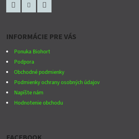
Á
P
Facebook
Instagram
YouTube
Ä
INFORMÁCIE PRE VÁS
T
I
Ponuka Biohort
E
Podpora
Obchodné podmienky
Podmienky ochrany osobných údajov
Napíšte nám
Hodnotenie obchodu
FACEBOOK