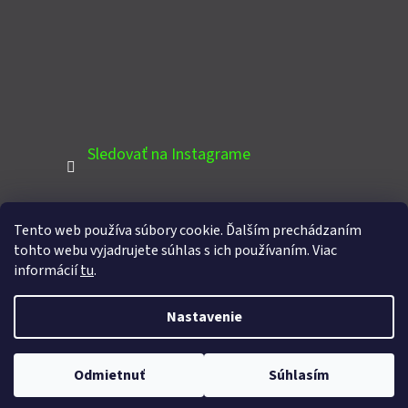
Sledovať na Instagrame
Tento web používa súbory cookie. Ďalším prechádzaním
PINTEREST
tohto webu vyjadrujete súhlas s ich používaním. Viac
informácií
tu
.
Nastavenie
Vytvoril Shoptet
Copyright 2026
Domcek-zahradny.sk
. Všetky práva
Odmietnuť
Súhlasím
vyhradené.