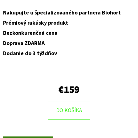
O
Nakupujte u špecializovaného partnera Biohort
D
Prémiový rakúsky produkt
P
Bezkonkurenčná cena
O
Doprava ZDARMA
R
Ú
Dodanie do 3 týždňov
Č
A
M
E
€159
DO KOŠÍKA