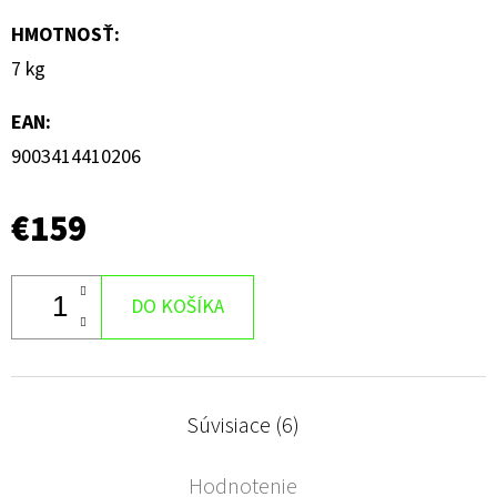
HMOTNOSŤ
:
7 kg
EAN
:
9003414410206
€159
DO KOŠÍKA
Súvisiace (6)
Hodnotenie