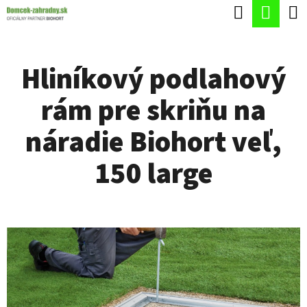
K
Hľadať
Nák
Prejsť
O
Späť
Späť
na
koší
Š
obsah
Hliníkový podlahový
Í
Č
K
rám pre skriňu na
O
P
náradie Biohort veľ,
O
150 large
T
R
E
B
U
J