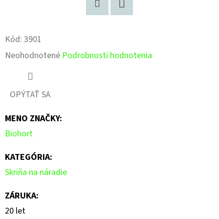
Pinterest
Facebook
Kód:
3901
Priemerné
Neohodnotené
Podrobnosti hodnotenia
hodnotenie
produktu
OPÝTAŤ SA
je
MENO ZNAČKY
:
0,0
Biohort
z
5
KATEGÓRIA
:
hviezdičiek.
Skriňa na náradie
ZÁRUKA
:
20 let