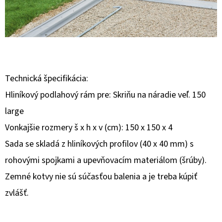
E
T
E
N
Á
Technická špecifikácia:
J
Hliníkový podlahový rám pre: Skriňu na náradie veľ. 150
S
large
Ť
Vonkajšie rozmery š x h x v (cm): 150 x 150 x 4
?
Sada se skladá z hliníkových profilov (40 x 40 mm) s
rohovými spojkami a upevňovacím materiálom (šrúby).
Zemné kotvy nie sú súčasťou balenia a je treba kúpiť
zvlášť.
HĽADAŤ