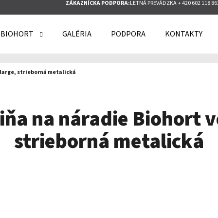
ZÁKAZNÍCKA PODPORA:
LETNÁ PREVÁDZKA + 420 602 118 86
 BIOHORT
GALÉRIA
PODPORA
KONTAKTY
O POTREBUJETE NÁJSŤ?
 large, strieborná metalická
HĽADAŤ
iňa na náradie Biohort ve
strieborná metalická
ODPORÚČAME