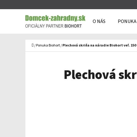
K
Prejsť
O
Späť
Späť
na
O NÁS
PONUKA
Š
do
do
obsah
Í
obchodu
obchodu
Č
K
Domov
/
Ponuka Biohort
/
Plechová skriňa na náradie Biohort veľ. 150
Plechová skr