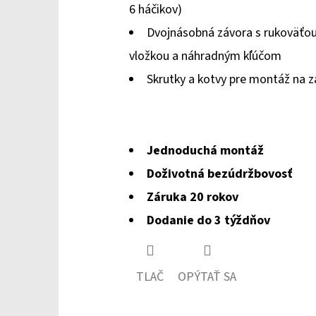
6 háčikov)
hviezdičiek.
Dvojnásobná závora s rukoväťou 
vložkou a náhradným kľúčom
Skrutky a kotvy pre montáž na 
Jednoduchá montáž
Doživotná bezúdržbovosť
Záruka 20 rokov
Dodanie do 3 týždňov
TLAČ
OPÝTAŤ SA