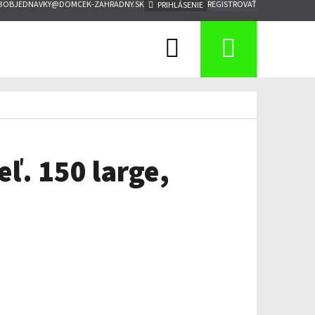
3
OBJEDNAVKY@DOMCEK-ZAHRADNY.SK
REGISTROVAŤ
PRIHLÁSENIE
Hľadať
Nákup
košík
ľ. 150 large,