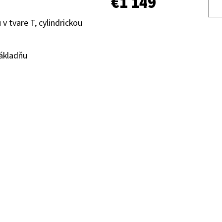
€1 149
v tvare T, cylindrickou
základňu