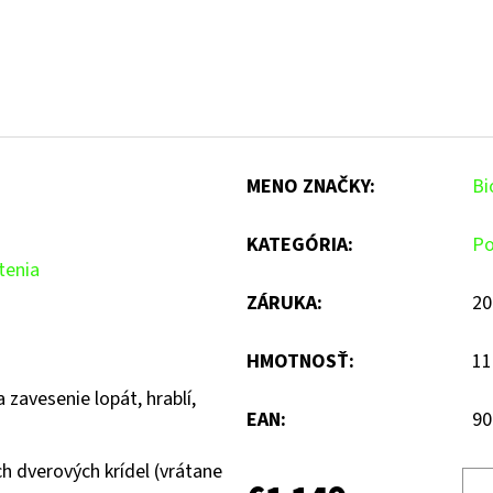
MENO ZNAČKY
:
Bi
KATEGÓRIA
:
Po
tenia
ZÁRUKA
:
20
HMOTNOSŤ
:
11
 zavesenie lopát, hrablí,
EAN
:
90
h dverových krídel (vrátane