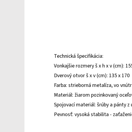
Technická špecifikácia:
Vonkajšie rozmery š x h x v (cm): 15
Dverový otvor š x v (cm): 135 x 170
Farba: strieborná metalíza, vo vnútr
Materiál: žiarom pozinkovaný oceľ
Spojovací materiál: šrúby a pánty z 
Pevnosť: vysoká stabilita - zaťaže