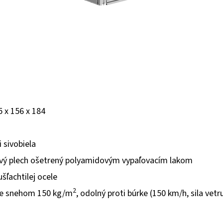
5 x 156 x 184
i sivobiela
ový plech ošetrený polyamidovým vypaľovacím lakom
ušľachtilej ocele
2
nie snehom 150 kg/m
, odolný proti búrke (150 km/h, sila vetr