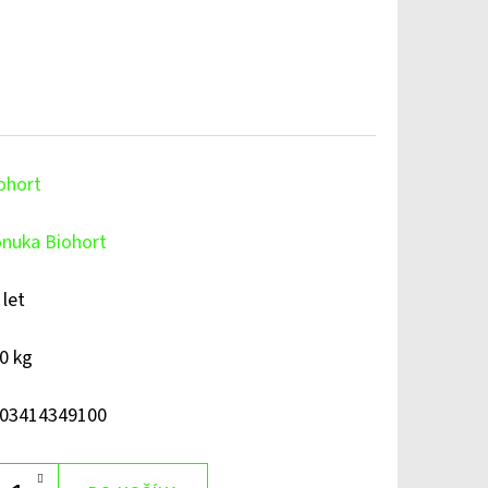
ohort
nuka Biohort
 let
0 kg
03414349100