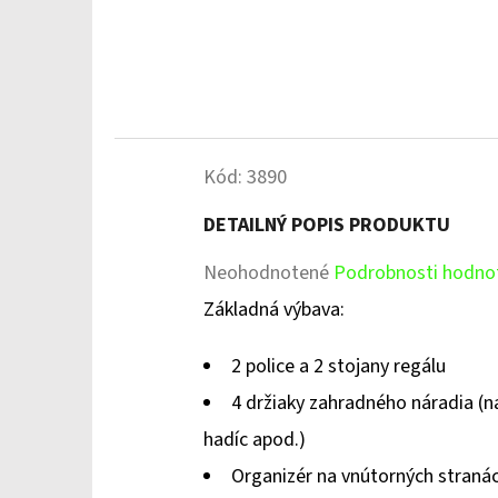
Kód:
3890
DETAILNÝ POPIS PRODUKTU
Priemerné
Neohodnotené
Podrobnosti hodno
hodnotenie
Základná výbava:
produktu
2 police a 2 stojany regálu
je
4 držiaky zahradného náradia (na
0,0
hadíc apod.)
z
Organizér na vnútorných stranác
5